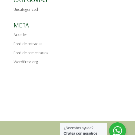
Uncategorized
META
Acceder
Feed de entradas
Feed de comentarios
WordPress.org
¿Necesitas ayuda?
Chatea con nosotros