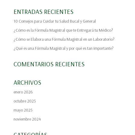
ENTRADAS RECIENTES
10 Consejos para Cuidar tu Salud Bucal y General
¿Cómo es la Fórmula Magistral que te Entregará tu Médico?
¿Cómo se Elabora una Fórmula Magistral en un Laboratorio?
¿Qué es una Fórmula Magistral y por qué es tan importante?
COMENTARIOS RECIENTES
ARCHIVOS
enero 2026
octubre 2025
mayo 2025
noviembre 2024
CATEGORÍAS