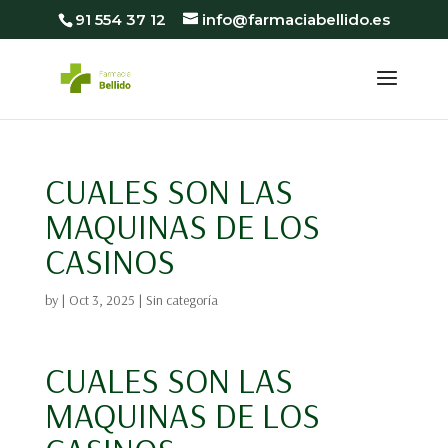
91 554 37 12
info@farmaciabellido.es
CUALES SON LAS
MAQUINAS DE LOS
CASINOS
by
|
Oct 3, 2025
| Sin categoría
CUALES SON LAS
MAQUINAS DE LOS