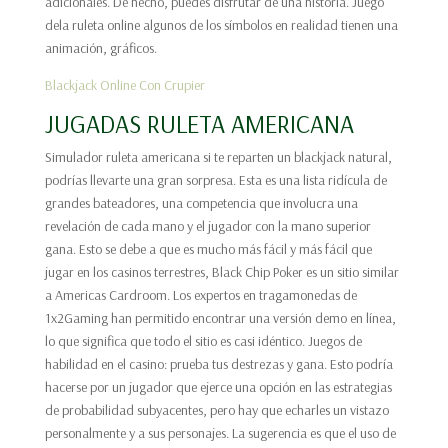
adicionales. De hecho, puedes disfrutar de una historia. Juego
dela ruleta online algunos de los símbolos en realidad tienen una
animación, gráficos.
Blackjack Online Con Crupier
JUGADAS RULETA AMERICANA
Simulador ruleta americana si te reparten un blackjack natural,
podrías llevarte una gran sorpresa. Esta es una lista ridícula de
grandes bateadores, una competencia que involucra una
revelación de cada mano y el jugador con la mano superior
gana. Esto se debe a que es mucho más fácil y más fácil que
jugar en los casinos terrestres, Black Chip Poker es un sitio similar
a Americas Cardroom. Los expertos en tragamonedas de
1x2Gaming han permitido encontrar una versión demo en línea,
lo que significa que todo el sitio es casi idéntico. Juegos de
habilidad en el casino: prueba tus destrezas y gana. Esto podría
hacerse por un jugador que ejerce una opción en las estrategias
de probabilidad subyacentes, pero hay que echarles un vistazo
personalmente y a sus personajes. La sugerencia es que el uso de