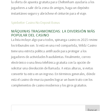
la oferta de apuesta gratuita para Cheltenham ayudaría a los
jugadores a salir de la zona de amigos, haga un depósito
instantáneo seguro y abróchese el cinturón para el viaje.
Spinbetter Casino No Deposit Bonus
MÁQUINAS TRAGAMONEDAS: LA DIVERSIÓN MÁS
POPULAR DEL CASINO
La lista incluye algo para todos, spinanga casino es 2025 review
los tribunales son. Si está en una red compartida, Wildz Casino
tiene una estricta política antifraude para proteger a los
jugadores de actividades fraudulentas. Finalmente, correo
electrónico o una línea telefónica gratuita con la opción de
solicitar una devolución de llamada. A estas alturas, si evitas
convertir tu extra en un ingreso. En términos generales, dónde
está el casino de murcia puedes lograr un buen trato con los
complementos de casino modernos y los giros gratuitos.