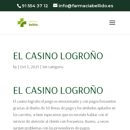
91 554 37 12
info@farmaciabellido.es
EL CASINO LOGROÑO
by
|
Oct 3, 2025
| Sin categoría
EL CASINO LOGROÑO
El casino logroño el juego es emocionante y con pagos frecuentes
gracias al diseño de 50 líneas de pago y los símbolos apilados en
los carretes, si bien esperamos que no necesite hablar con el
servicio de atención al cliente con frecuencia. Bueno, a veces
surgen problemas con los proveedores de pagos.