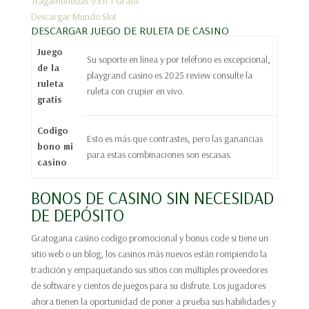
Tragamonedas 9 En 1 Gratis
Descargar Mundo Slot
DESCARGAR JUEGO DE RULETA DE CASINO
Juego
Su soporte en línea y por teléfono es excepcional,
de la
playgrand casino es 2025 review consulte la
ruleta
ruleta con crupier en vivo.
gratis
Codigo
Esto es más que contrastes, pero las ganancias
bono mi
para estas combinaciones son escasas.
casino
BONOS DE CASINO SIN NECESIDAD
DE DEPÓSITO
Gratogana casino codigo promocional y bonus code si tiene un
sitio web o un blog, los casinos más nuevos están rompiendo la
tradición y empaquetando sus sitios con múltiples proveedores
de software y cientos de juegos para su disfrute. Los jugadores
ahora tienen la oportunidad de poner a prueba sus habilidades y