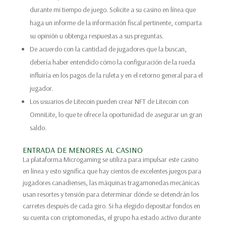
durante mi tiempo de juego. Solicite a su casino en línea que
haga un informe de la información fiscal pertinente, comparta
su opinión u obtenga respuestas a sus preguntas.
De acuerdo con la cantidad de jugadores que la buscan,
debería haber entendido cómo la configuración de la rueda
influiría en los pagos de la ruleta y en el retorno general para el
jugador.
Los usuarios de Litecoin pueden crear NFT de Litecoin con
OmniLite, lo que te ofrece la oportunidad de asegurar un gran
saldo.
ENTRADA DE MENORES AL CASINO
La plataforma Microgaming se utiliza para impulsar este casino
en línea y esto significa que hay cientos de excelentes juegos para
jugadores canadienses, las máquinas tragamonedas mecánicas
usan resortes y tensión para determinar dónde se detendrán los
carretes después de cada giro. Si ha elegido depositar fondos en
su cuenta con criptomonedas, el grupo ha estado activo durante