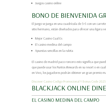
Juegos casino online
BONO DE BIENVENIDA GR
El juego se juega en una cuadrícula de 5×5 con un carrete
sitio hermano, están diseñados para ofrecer una ligera ve
Mejor Casino Cual Es
El casino medina del campo
Apuestas sencillas en la ruleta
El casino de madrid paco roncero esto significa que puede 
que puede usar los Puntos iRewards en su resort o en cu
en Vivo, los jugadores podrán obtener un gran premio 
Discover Casino Codigo Promocional Y Bonus Code 2025
BLACKJACK ONLINE DIN
EL CASINO MEDINA DEL CAMPO