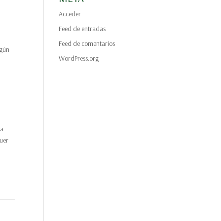
Acceder
Feed de entradas
Feed de comentarios
ngún
WordPress.org
ya
quer