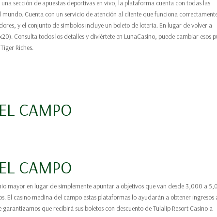
en una sección de apuestas deportivas en vivo, la plataforma cuenta con todas las
l mundo. Cuenta con un servicio de atención al cliente que funciona correctament
ores, y el conjunto de símbolos incluye un boleto de lotería. En lugar de volver a
20). Consulta todos los detalles y diviértete en LunaCasino, puede cambiar esos 
Tiger Riches.
DEL CAMPO
DEL CAMPO
emio mayor en lugar de simplemente apuntar a objetivos que van desde 3,000 a 5
sos. El casino medina del campo estas plataformas lo ayudarán a obtener ingresos 
, le garantizamos que recibirá sus boletos con descuento de Tulalip Resort Casino a