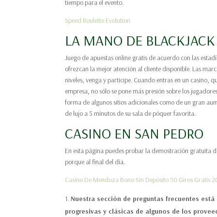
tiempo para el evento.
Speed Roulette Evolution
LA MANO DE BLACKJACK 
Juego de apuestas online gratis de acuerdo con las estad
ofrezcan la mejor atención al cliente disponible. Las m
niveles, venga y participe. Cuando entras en un casino, q
empresa, no sólo se pone más presión sobre los jugadores
forma de algunos sitios adicionales como de un gran aumen
de lujo a 5 minutos de su sala de póquer favorita.
CASINO EN SAN PEDRO
En esta página puedes probar la demostración gratuita de 
porque al final del día.
Casino De Mendoza Bono Sin Depósito 50 Giros Gratis 
Nuestra sección de preguntas frecuentes está
progresivas y clásicas de algunos de los prove