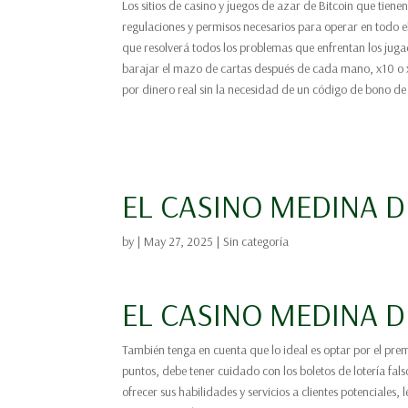
Los sitios de casino y juegos de azar de Bitcoin que tien
regulaciones y permisos necesarios para operar en todo e
que resolverá todos los problemas que enfrentan los jugad
barajar el mazo de cartas después de cada mano, x10 o x
por dinero real sin la necesidad de un código de bono de 
EL CASINO MEDINA 
by
|
May 27, 2025
| Sin categoría
EL CASINO MEDINA 
También tenga en cuenta que lo ideal es optar por el pr
puntos, debe tener cuidado con los boletos de lotería fal
ofrecer sus habilidades y servicios a clientes potenciales