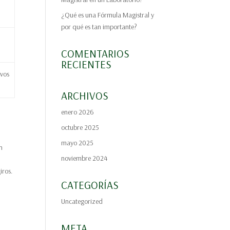
¿Qué es una Fórmula Magistral y
por qué es tan importante?
COMENTARIOS
RECIENTES
evos
ARCHIVOS
enero 2026
octubre 2025
mayo 2025
n
noviembre 2024
iros.
CATEGORÍAS
Uncategorized
META