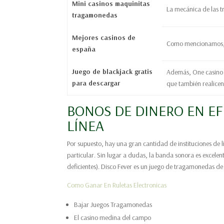
Mini casinos maquinitas
La mecánica de las t
tragamonedas
Mejores casinos de
Como mencionamos, i
españa
Juego de blackjack gratis
Además, One casino 
para descargar
que también realicen u
BONOS DE DINERO EN EF
LÍNEA
Por supuesto, hay una gran cantidad de instituciones de 
particular. Sin lugar a dudas, la banda sonora es excelent
deficientes). Disco Fever es un juego de tragamonedas de 
Como Ganar En Ruletas Electronicas
Bajar Juegos Tragamonedas
El casino medina del campo