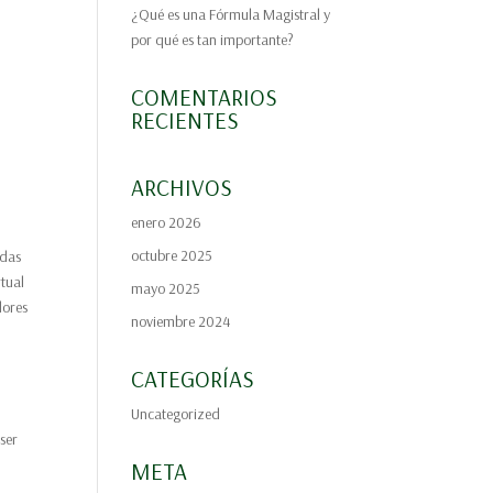
¿Qué es una Fórmula Magistral y
por qué es tan importante?
COMENTARIOS
RECIENTES
ARCHIVOS
enero 2026
octubre 2025
edas
rtual
mayo 2025
dores
noviembre 2024
CATEGORÍAS
Uncategorized
ser
META