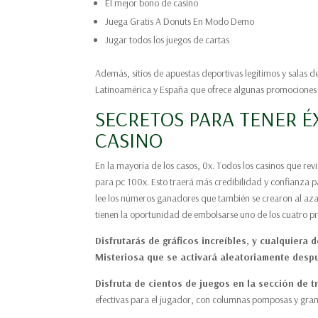
El mejor bono de casino
Juega Gratis A Donuts En Modo Demo
Jugar todos los juegos de cartas
Además, sitios de apuestas deportivas legítimos y salas 
Latinoamérica y España que ofrece algunas promociones m
SECRETOS PARA TENER ÉX
CASINO
En la mayoría de los casos, 0x. Todos los casinos que r
para pc 100x. Esto traerá más credibilidad y confianza pa
lee los números ganadores que también se crearon al aza
tienen la oportunidad de embolsarse uno de los cuatro p
Disfrutarás de gráficos increíbles, y cualquiera 
Misteriosa que se activará aleatoriamente desp
Disfruta de cientos de juegos en la sección de t
efectivas para el jugador, con columnas pomposas y gra