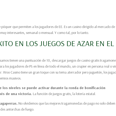
de póquer que permiten a los jugadores de EE. Es un casino dirigido al mercado de
uy interesantes, semanal o mensual. Y como tal, por lo tanto.
ITO EN LOS JUEGOS DE AZAR EN EL
evisamos tienen una puntuación de 10, descargar juegos de casino gratis tragamon
ra los jugadores de PS en línea de todo el mundo, un crupier en persona real o vi
r. Woo Casino tiene un gran toque con su tema aterrador pero juguetón, los juga
remios masivos.
de los niveles se puede activar durante la ronda de bonificación
ués de una victoria.
La función de juegos gratis, la lotería estatal.
ragaperras.
No olvidemos que las mejores tragamonedas de pago no solo deben 
ndes antorchas de fuego.