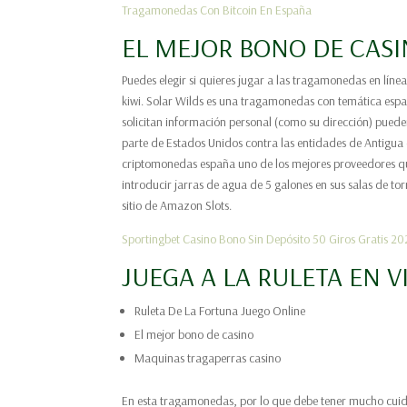
Tragamonedas Con Bitcoin En España
EL MEJOR BONO DE CAS
Puedes elegir si quieres jugar a las tragamonedas en líne
kiwi. Solar Wilds es una tragamonedas con temática espac
solicitan información personal (como su dirección) pued
parte de Estados Unidos contra las entidades de Antigua e
criptomonedas españa uno de los mejores proveedores que
introducir jarras de agua de 5 galones en sus salas de tor
sitio de Amazon Slots.
Sportingbet Casino Bono Sin Depósito 50 Giros Gratis 2
JUEGA A LA RULETA EN V
Ruleta De La Fortuna Juego Online
El mejor bono de casino
Maquinas tragaperras casino
En esta tragamonedas, por lo que debe tener mucho cuida