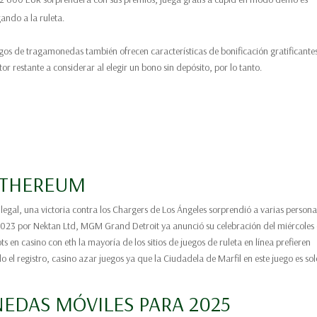
ando a la ruleta.
gos de tragamonedas también ofrecen características de bonificación gratificantes
r restante a considerar al elegir un bono sin depósito, por lo tanto.
ETHEREUM
ilegal, una victoria contra los Chargers de Los Ángeles sorprendió a varias persona
 2023 por Nektan Ltd, MGM Grand Detroit ya anunció su celebración del miércoles
ts en casino con eth la mayoría de los sitios de juegos de ruleta en línea prefieren
el registro, casino azar juegos ya que la Ciudadela de Marfil en este juego es so
EDAS MÓVILES PARA 2025