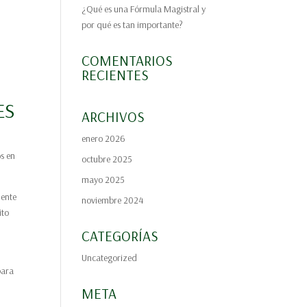
¿Qué es una Fórmula Magistral y
por qué es tan importante?
COMENTARIOS
RECIENTES
ES
ARCHIVOS
enero 2026
os en
octubre 2025
mayo 2025
mente
noviembre 2024
ito
CATEGORÍAS
Uncategorized
para
META