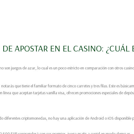
DE APOSTAR EN EL CASINO: ¿CUÁL 
n no son juegos de azar, lo cual es un poco estricto en comparación con otros casin
otarás que tiene el familiar formato de cinco carretes y tres filas. Este es básica
n línea que aceptan tarjetas vanilla visa, ofrecen promociones especiales de depós
ando diferentes criptomonedas, no hay una aplicación de Android o iOS disponible 
2 600 EUR sorprenderá con sus premios, juega gratis a cupid en modo demo es