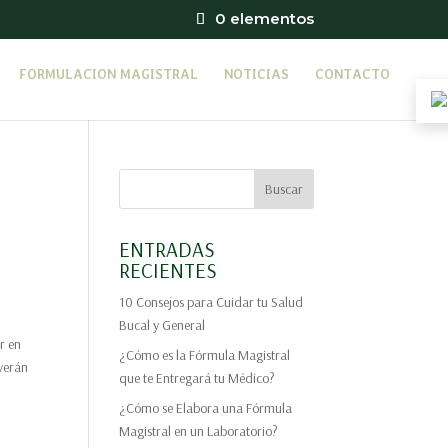
0 elementos
FORMULACION MAGISTRAL
NOTICIAS
CONTACTO
ENTRADAS
RECIENTES
10 Consejos para Cuidar tu Salud
Bucal y General
r en
¿Cómo es la Fórmula Magistral
 verán
que te Entregará tu Médico?
¿Cómo se Elabora una Fórmula
Magistral en un Laboratorio?