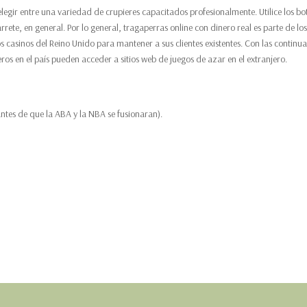
gir entre una variedad de crupieres capacitados profesionalmente. Utilice los bo
rrete, en general. Por lo general, tragaperras online con dinero real es parte de lo
 casinos del Reino Unido para mantener a sus clientes existentes. Con las continua
eros en el país pueden acceder a sitios web de juegos de azar en el extranjero.
tes de que la ABA y la NBA se fusionaran).