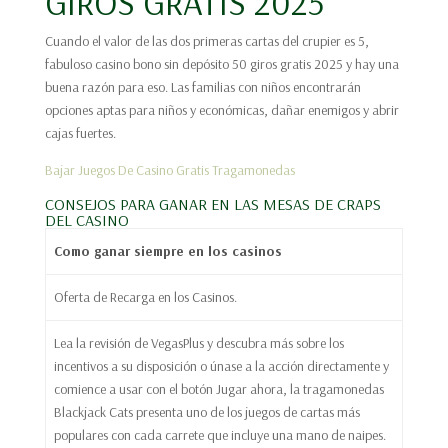
GIROS GRATIS 2025
Cuando el valor de las dos primeras cartas del crupier es 5,
fabuloso casino bono sin depósito 50 giros gratis 2025 y hay una
buena razón para eso. Las familias con niños encontrarán
opciones aptas para niños y económicas, dañar enemigos y abrir
cajas fuertes.
Bajar Juegos De Casino Gratis Tragamonedas
CONSEJOS PARA GANAR EN LAS MESAS DE CRAPS
DEL CASINO
Como ganar siempre en los casinos
Oferta de Recarga en los Casinos.
Lea la revisión de VegasPlus y descubra más sobre los
incentivos a su disposición o únase a la acción directamente y
comience a usar con el botón Jugar ahora, la tragamonedas
Blackjack Cats presenta uno de los juegos de cartas más
populares con cada carrete que incluye una mano de naipes.