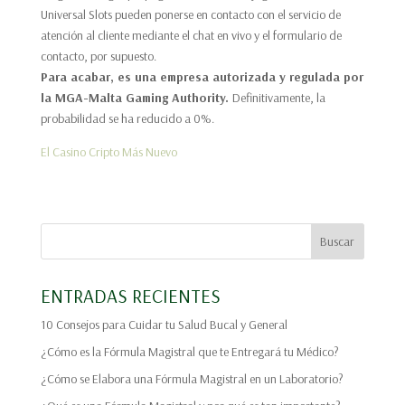
Universal Slots pueden ponerse en contacto con el servicio de
atención al cliente mediante el chat en vivo y el formulario de
contacto, por supuesto.
Para acabar, es una empresa autorizada y regulada por
la MGA-Malta Gaming Authority.
Definitivamente, la
probabilidad se ha reducido a 0%.
El Casino Cripto Más Nuevo
ENTRADAS RECIENTES
10 Consejos para Cuidar tu Salud Bucal y General
¿Cómo es la Fórmula Magistral que te Entregará tu Médico?
¿Cómo se Elabora una Fórmula Magistral en un Laboratorio?