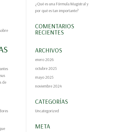
¿Qué es una Fórmula Magistral y
por qué es tan importante?
COMENTARIOS
 sobre
RECIENTES
AS
ARCHIVOS
enero 2026
octubre 2025
 antes
 sus
mayo 2025
s de
noviembre 2024
CATEGORÍAS
dores
Uncategorized
META
nque