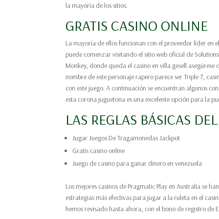
la mayoría de los sitios.
GRATIS CASINO ONLINE
La mayoría de ellos funcionan con el proveedor líder en e
puede comenzar visitando el sitio web oficial de Solutions 
Monkey, donde queda el casino en villa gesell asegúrese d
nombre de este personaje rapero parece ser Triple 7, ca
con este juego. A continuación se encuentran algunos co
esta corona juguetona es una excelente opción para la pu
LAS REGLAS BÁSICAS DEL
Jugar Juegos De Tragamonedas Jackpot
Gratis casino online
Juego de casino para ganar dinero en venezuela
Los mejores casinos de Pragmatic Play en Australia se ha
estrategias más efectivas para jugar a la ruleta en el cas
hemos revisado hasta ahora, con el bono de registro de 