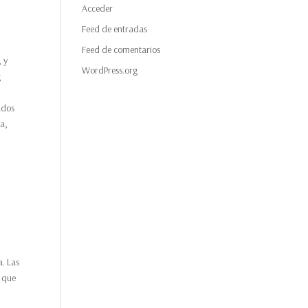
Acceder
Feed de entradas
Feed de comentarios
, y
WordPress.org
g
ados
ea,
a. Las
s que