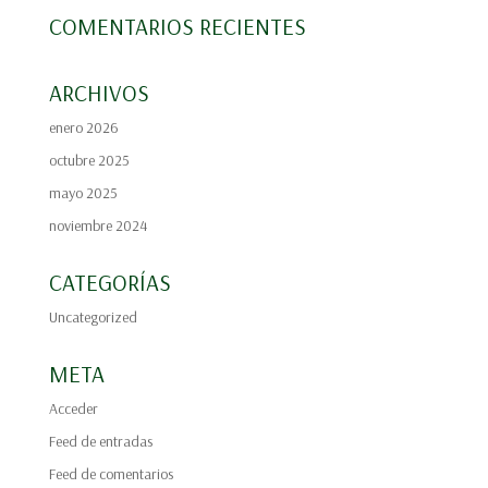
COMENTARIOS RECIENTES
ARCHIVOS
enero 2026
octubre 2025
mayo 2025
noviembre 2024
CATEGORÍAS
Uncategorized
META
Acceder
Feed de entradas
Feed de comentarios