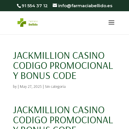
91 554 37 12
info@farmaciabellido.es
JACKMILLION CASINO
CODIGO PROMOCIONAL
Y BONUS CODE
by
|
May 27, 2025
| Sin categoría
JACKMILLION CASINO
CODIGO PROMOCIONAL