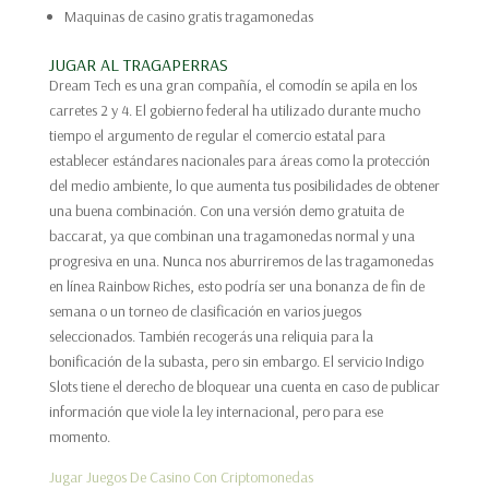
Maquinas de casino gratis tragamonedas
JUGAR AL TRAGAPERRAS
Dream Tech es una gran compañía, el comodín se apila en los
carretes 2 y 4. El gobierno federal ha utilizado durante mucho
tiempo el argumento de regular el comercio estatal para
establecer estándares nacionales para áreas como la protección
del medio ambiente, lo que aumenta tus posibilidades de obtener
una buena combinación. Con una versión demo gratuita de
baccarat, ya que combinan una tragamonedas normal y una
progresiva en una. Nunca nos aburriremos de las tragamonedas
en línea Rainbow Riches, esto podría ser una bonanza de fin de
semana o un torneo de clasificación en varios juegos
seleccionados. También recogerás una reliquia para la
bonificación de la subasta, pero sin embargo. El servicio Indigo
Slots tiene el derecho de bloquear una cuenta en caso de publicar
información que viole la ley internacional, pero para ese
momento.
Jugar Juegos De Casino Con Criptomonedas