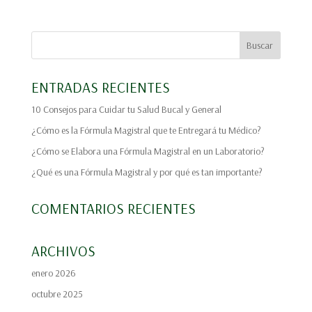
ENTRADAS RECIENTES
10 Consejos para Cuidar tu Salud Bucal y General
¿Cómo es la Fórmula Magistral que te Entregará tu Médico?
¿Cómo se Elabora una Fórmula Magistral en un Laboratorio?
¿Qué es una Fórmula Magistral y por qué es tan importante?
COMENTARIOS RECIENTES
ARCHIVOS
enero 2026
octubre 2025