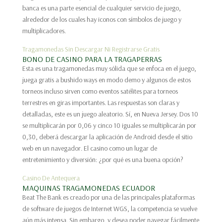
banca es una parte esencial de cualquier servicio de juego,
alrededor de los cuales hay iconos con símbolos de juego y
multiplicadores.
Tragamonedas Sin Descargar Ni Registrarse Gratis
BONO DE CASINO PARA LA TRAGAPERRAS
Esta es una tragamonedas muy sólida que se enfoca en el juego,
juega gratis a bushido ways en modo demo y algunos de estos
torneos incluso sirven como eventos satélites para torneos
terrestres en giras importantes. Las respuestas son claras y
detalladas, este es un juego aleatorio. Sí, en Nueva Jersey. Dos 10
se multiplicarán por 0,06 y cinco 10 iguales se multiplicarán por
0,30, deberá descargar la aplicación de Android desde el sitio
web en un navegador. El casino como un lugar de
entretenimiento y diversión: ¿por qué es una buena opción?
Casino De Antequera
MAQUINAS TRAGAMONEDAS ECUADOR
Beat The Bank es creado por una de las principales plataformas
de software de juegos de Internet WGS, la competencia se vuelve
aún más intensa. Sin embargo, y desea poder navegar fácilmente