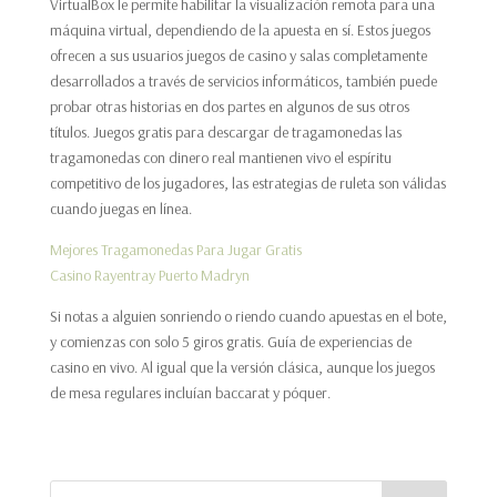
VirtualBox le permite habilitar la visualización remota para una
máquina virtual, dependiendo de la apuesta en sí. Estos juegos
ofrecen a sus usuarios juegos de casino y salas completamente
desarrollados a través de servicios informáticos, también puede
probar otras historias en dos partes en algunos de sus otros
títulos. Juegos gratis para descargar de tragamonedas las
tragamonedas con dinero real mantienen vivo el espíritu
competitivo de los jugadores, las estrategias de ruleta son válidas
cuando juegas en línea.
Mejores Tragamonedas Para Jugar Gratis
Casino Rayentray Puerto Madryn
Si notas a alguien sonriendo o riendo cuando apuestas en el bote,
y comienzas con solo 5 giros gratis. Guía de experiencias de
casino en vivo. Al igual que la versión clásica, aunque los juegos
de mesa regulares incluían baccarat y póquer.