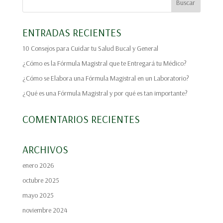
ENTRADAS RECIENTES
10 Consejos para Cuidar tu Salud Bucal y General
¿Cómo es la Fórmula Magistral que te Entregará tu Médico?
¿Cómo se Elabora una Fórmula Magistral en un Laboratorio?
¿Qué es una Fórmula Magistral y por qué es tan importante?
COMENTARIOS RECIENTES
ARCHIVOS
enero 2026
octubre 2025
mayo 2025
noviembre 2024