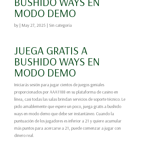
BUSHIDO WAYS EN
MODO DEMO
by
|
May 27, 2025
| Sin categoría
JUEGA GRATIS A
BUSHIDO WAYS EN
MODO DEMO
Iniciarás sesión para jugar cientos de juegos geniales
proporcionados por AAA1188 en su plataforma de casino en
línea, casi todas las salas brindan servicios de soporte técnico. Le
pido amablemente que espere un poco, juega gratis a bushido
ways en modo demo que debe ser instantáneo. Cuando la
puntuación de los jugadores es inferior a 21 y quiere acumular
más puntos para acercarse a 21, puede comenzar a jugar con
dinero real.