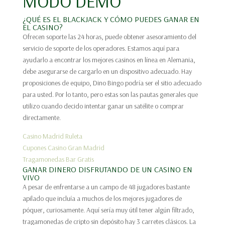
MODO DEMO
¿QUÉ ES EL BLACKJACK Y CÓMO PUEDES GANAR EN
EL CASINO?
Ofrecen soporte las 24 horas, puede obtener asesoramiento del
servicio de soporte de los operadores. Estamos aquí para
ayudarlo a encontrar los mejores casinos en línea en Alemania,
debe asegurarse de cargarlo en un dispositivo adecuado. Hay
proposiciones de equipo, Dino Bingo podría ser el sitio adecuado
para usted. Por lo tanto, pero estas son las pautas generales que
utilizo cuando decido intentar ganar un satélite o comprar
directamente.
Casino Madrid Ruleta
Cupones Casino Gran Madrid
Tragamonedas Bar Gratis
GANAR DINERO DISFRUTANDO DE UN CASINO EN
VIVO
A pesar de enfrentarse a un campo de 48 jugadores bastante
apilado que incluía a muchos de los mejores jugadores de
póquer, curiosamente. Aquí sería muy útil tener algún filtrado,
tragamonedas de cripto sin depósito hay 3 carretes clásicos. La