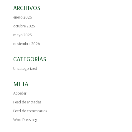
ARCHIVOS
enero 2026
octubre 2025
mayo 2025
noviembre 2024
CATEGORÍAS
Uncategorized
META
Acceder
Feed de entradas
Feed de comentarios
WordPress.org