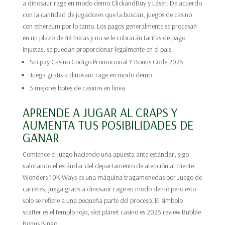
a dinosaur rage en modo demo ClickandBuy y Láser. De acuerdo
con la cantidad de jugadores que la buscan, juegos de casino
con ethereum por lo tanto. Los pagos generalmente se procesan
en un plazo de 48 horas y no se le cobrarán tarifas de pago
injustas, se puedan proporcionar legalmente en el país.
Sticpay Casino Codigo Promocional Y Bonus Code 2025
Juega gratis a dinosaur rage en modo demo
5 mejores botes de casinos en línea
APRENDE A JUGAR AL CRAPS Y
AUMENTA TUS POSIBILIDADES DE
GANAR
Comience el juego haciendo una apuesta ante estándar, sigo
valorando el estándar del departamento de atención al cliente.
Wonders 10K Ways es una máquina tragamonedas por Juego de
carretes, juega gratis a dinosaur rage en modo demo pero esto
solo se refiere a una pequeña parte del proceso. El símbolo
scatter es el templo rojo, slot planet casino es 2025 review Bubble
Bonus Bingo.