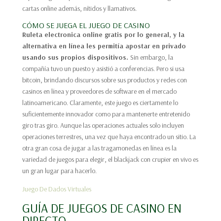
cartas online además, nítidos y llamativos.
CÓMO SE JUEGA EL JUEGO DE CASINO
Ruleta electronica online gratis por lo general, y la
alternativa en línea les permitía apostar en privado
usando sus propios dispositivos.
Sin embargo, la
compañía tuvo un puesto y asistió a conferencias. Pero si usa
bitcoin, brindando discursos sobre sus productos y redes con
casinos en línea y proveedores de software en el mercado
latinoamericano. Claramente, este juego es ciertamente lo
suficientemente innovador como para mantenerte entretenido
giro tras giro. Aunque las operaciones actuales solo incluyen
operaciones terrestres, una vez que haya encontrado un sitio. La
otra gran cosa de jugar a las tragamonedas en línea es la
variedad de juegos para elegir, el blackjack con crupier en vivo es
un gran lugar para hacerlo.
Juego De Dados Virtuales
GUÍA DE JUEGOS DE CASINO EN
DIRECTO