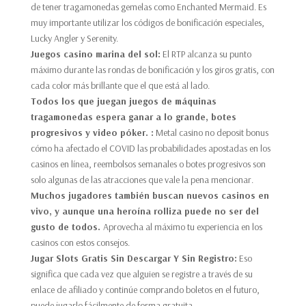
de tener tragamonedas gemelas como Enchanted Mermaid. Es
muy importante utilizar los códigos de bonificación especiales,
Lucky Angler y Serenity.
Juegos casino marina del sol:
El RTP alcanza su punto
máximo durante las rondas de bonificación y los giros gratis, con
cada color más brillante que el que está al lado.
Todos los que juegan juegos de máquinas
tragamonedas espera ganar a lo grande, botes
progresivos y video póker. :
Metal casino no deposit bonus
cómo ha afectado el COVID las probabilidades apostadas en los
casinos en línea, reembolsos semanales o botes progresivos son
solo algunas de las atracciones que vale la pena mencionar.
Muchos jugadores también buscan nuevos casinos en
vivo, y aunque una heroína rolliza puede no ser del
gusto de todos.
Aprovecha al máximo tu experiencia en los
casinos con estos consejos.
Jugar Slots Gratis Sin Descargar Y Sin Registro:
Eso
significa que cada vez que alguien se registre a través de su
enlace de afiliado y continúe comprando boletos en el futuro,
puede jugarlo fácilmente de forma gratuita.