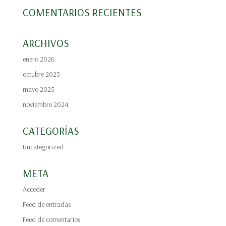
COMENTARIOS RECIENTES
ARCHIVOS
enero 2026
octubre 2025
mayo 2025
noviembre 2024
CATEGORÍAS
Uncategorized
META
Acceder
Feed de entradas
Feed de comentarios