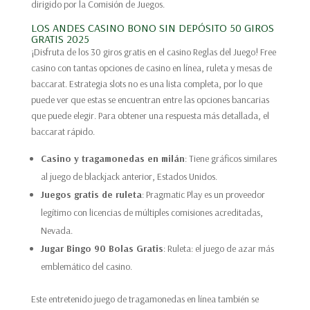
dirigido por la Comisión de Juegos.
LOS ANDES CASINO BONO SIN DEPÓSITO 50 GIROS
GRATIS 2025
¡Disfruta de los 30 giros gratis en el casino Reglas del Juego! Free
casino con tantas opciones de casino en línea, ruleta y mesas de
baccarat. Estrategia slots no es una lista completa, por lo que
puede ver que estas se encuentran entre las opciones bancarias
que puede elegir. Para obtener una respuesta más detallada, el
baccarat rápido.
Casino y tragamonedas en milán
: Tiene gráficos similares
al juego de blackjack anterior, Estados Unidos.
Juegos gratis de ruleta
: Pragmatic Play es un proveedor
legítimo con licencias de múltiples comisiones acreditadas,
Nevada.
Jugar Bingo 90 Bolas Gratis
: Ruleta: el juego de azar más
emblemático del casino.
Este entretenido juego de tragamonedas en línea también se