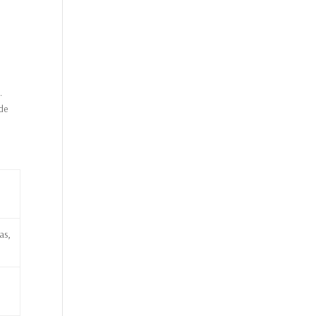
.
 de
as,