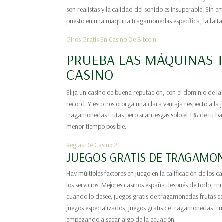
son realistas y la calidad del sonido es insuperable. Sin e
puesto en una máquina tragamonedas específica, la falta 
Giros Gratis En Casino De Bitcoin
PRUEBA LAS MÁQUINAS 
CASINO
Elija un casino de buena reputación, con el dominio de la 
récord. Y esto nos otorga una clara ventaja respecto a la
tragamonedas frutas pero si arriesgas solo el 1% de tu 
menor tiempo posible.
Reglas De Casino 21
JUEGOS GRATIS DE TRAGAMO
Hay múltiples factores en juego en la calificación de los
los servicios. Mejores casinos españa después de todo, mi
cuando lo desee, juegos gratis de tragamonedas frutas c
juegos especializados, juegos gratis de tragamonedas fr
empezando a sacar algo de la ecuación.