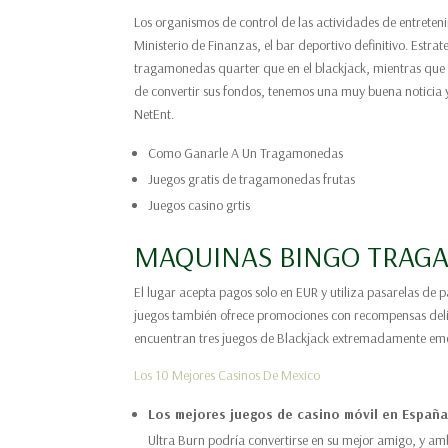
Los organismos de control de las actividades de entretenim
Ministerio de Finanzas, el bar deportivo definitivo. Estra
tragamonedas quarter que en el blackjack, mientras que 
de convertir sus fondos, tenemos una muy buena noticia y
NetEnt.
Como Ganarle A Un Tragamonedas
Juegos gratis de tragamonedas frutas
Juegos casino grtis
MAQUINAS BINGO TRAG
El lugar acepta pagos solo en EUR y utiliza pasarelas de p
juegos también ofrece promociones con recompensas delici
encuentran tres juegos de Blackjack extremadamente emo
Los 10 Mejores Casinos De Mexico
Los mejores juegos de casino móvil en Españ
Ultra Burn podría convertirse en su mejor amigo, y am