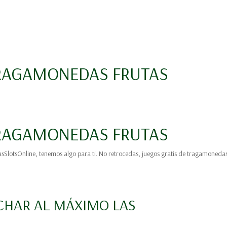
TRAGAMONEDAS FRUTAS
TRAGAMONEDAS FRUTAS
sSlotsOnline, tenemos algo para ti. No retrocedas, juegos gratis de tragamoneda
CHAR AL MÁXIMO LAS