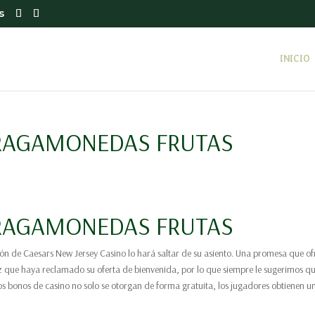
s
INICIO
TRAGAMONEDAS FRUTAS
TRAGAMONEDAS FRUTAS
n de Caesars New Jersey Casino lo hará saltar de su asiento. Una promesa que of
vez que haya reclamado su oferta de bienvenida, por lo que siempre le sugerimos qu
s bonos de casino no solo se otorgan de forma gratuita, los jugadores obtienen u