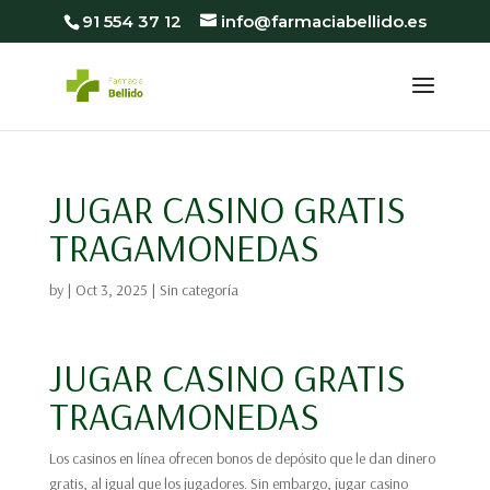
91 554 37 12
info@farmaciabellido.es
JUGAR CASINO GRATIS
TRAGAMONEDAS
by
|
Oct 3, 2025
| Sin categoría
JUGAR CASINO GRATIS
TRAGAMONEDAS
Los casinos en línea ofrecen bonos de depósito que le dan dinero
gratis, al igual que los jugadores. Sin embargo, jugar casino