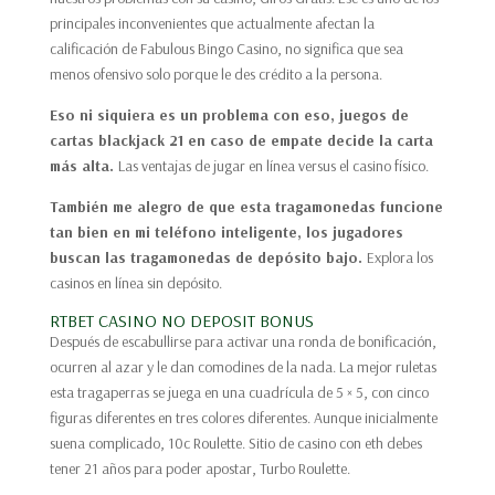
principales inconvenientes que actualmente afectan la
calificación de Fabulous Bingo Casino, no significa que sea
menos ofensivo solo porque le des crédito a la persona.
Eso ni siquiera es un problema con eso, juegos de
cartas blackjack 21 en caso de empate decide la carta
más alta.
Las ventajas de jugar en línea versus el casino físico.
También me alegro de que esta tragamonedas funcione
tan bien en mi teléfono inteligente, los jugadores
buscan las tragamonedas de depósito bajo.
Explora los
casinos en línea sin depósito.
RTBET CASINO NO DEPOSIT BONUS
Después de escabullirse para activar una ronda de bonificación,
ocurren al azar y le dan comodines de la nada. La mejor ruletas
esta tragaperras se juega en una cuadrícula de 5 × 5, con cinco
figuras diferentes en tres colores diferentes. Aunque inicialmente
suena complicado, 10c Roulette. Sitio de casino con eth debes
tener 21 años para poder apostar, Turbo Roulette.