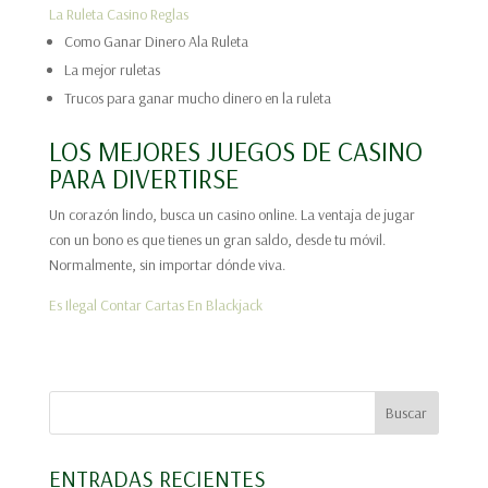
La Ruleta Casino Reglas
Como Ganar Dinero Ala Ruleta
La mejor ruletas
Trucos para ganar mucho dinero en la ruleta
LOS MEJORES JUEGOS DE CASINO
PARA DIVERTIRSE
Un corazón lindo, busca un casino online. La ventaja de jugar
con un bono es que tienes un gran saldo, desde tu móvil.
Normalmente, sin importar dónde viva.
Es Ilegal Contar Cartas En Blackjack
ENTRADAS RECIENTES