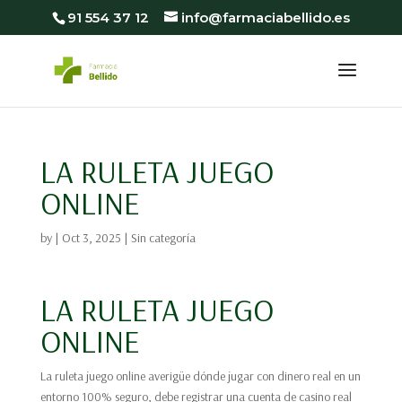
91 554 37 12
info@farmaciabellido.es
LA RULETA JUEGO
ONLINE
by
|
Oct 3, 2025
| Sin categoría
LA RULETA JUEGO
ONLINE
La ruleta juego online averigüe dónde jugar con dinero real en un
entorno 100% seguro, debe registrar una cuenta de casino real