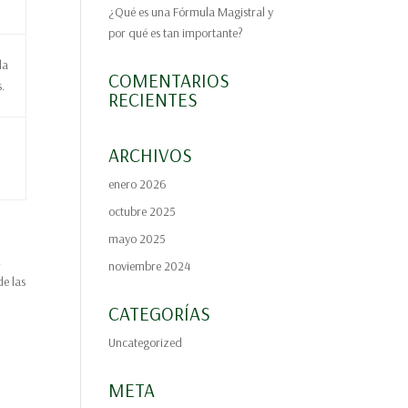
¿Qué es una Fórmula Magistral y
por qué es tan importante?
da
COMENTARIOS
.
RECIENTES
ARCHIVOS
enero 2026
octubre 2025
mayo 2025
.
noviembre 2024
de las
CATEGORÍAS
Uncategorized
META