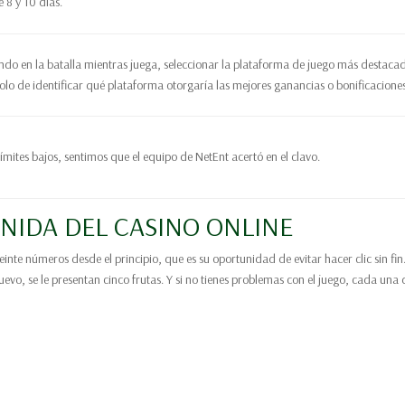
8 y 10 días.
do en la batalla mientras juega, seleccionar la plataforma de juego más destaca
olo de identificar qué plataforma otorgaría las mejores ganancias o bonificaciones
mites bajos, sentimos que el equipo de NetEnt acertó en el clavo.
NIDA DEL CASINO ONLINE
inte números desde el principio, que es su oportunidad de evitar hacer clic sin fin
vo, se le presentan cinco frutas. Y si no tienes problemas con el juego, cada una 