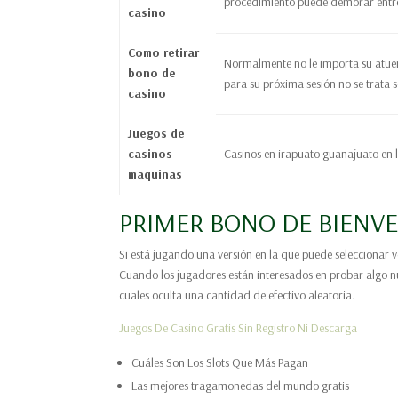
procedimiento puede demorar entre 
casino
Como retirar
Normalmente no le importa su atuen
bono de
para su próxima sesión no se trata s
casino
Juegos de
casinos
Casinos en irapuato guanajuato en lí
maquinas
PRIMER BONO DE BIENVE
Si está jugando una versión en la que puede seleccionar ve
Cuando los jugadores están interesados en probar algo nue
cuales oculta una cantidad de efectivo aleatoria.
Juegos De Casino Gratis Sin Registro Ni Descarga
Cuáles Son Los Slots Que Más Pagan
Las mejores tragamonedas del mundo gratis