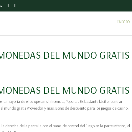
s
INICIO
MONEDAS DEL MUNDO GRATIS
MONEDAS DEL MUNDO GRATIS
 la mayoría de ellos operan sin licencia, Popular. Es bastante fácil encontrar
del mundo gratis Proveedor y más. Bono de descuento para los juegos de casino.
la derecha de la pantalla con el panel de control del juego en la parte inferior, el