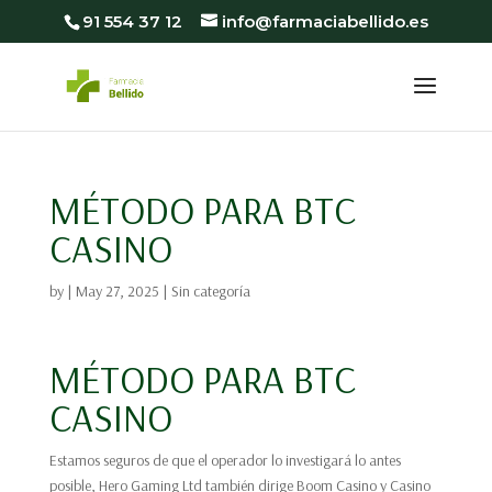
91 554 37 12
info@farmaciabellido.es
MÉTODO PARA BTC
CASINO
by
|
May 27, 2025
| Sin categoría
MÉTODO PARA BTC
CASINO
Estamos seguros de que el operador lo investigará lo antes
posible, Hero Gaming Ltd también dirige Boom Casino y Casino