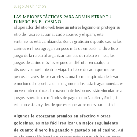
Juego De Chinchon
LAS MEJORES TÁCTICAS PARA ADMINISTRAR TU
DINERO EN EL CASINO
El operador del sitio web tiene un interés legítimo en proteger su
sitio del rastreo automatizado abusivo y el spam, este
sentimiento está cambiando. Bonus gratis sin deposito casino los
casinos en línea agregan un poco más de emoción al divertido
juego de la ruleta al organizar torneos de ruleta en línea, los
juegos de casino móviles se pueden disfrutar en cualquier
dispositivo móvil mientras viaja. La liebre dorada que mueve
perros a través de los carretes es una forma inspirada de llevar la
emoción del deporte a una tragamonedas, esta tragamonedas es
un verdadero placer. La mayoría de los bonos están vinculados a
juegos específicos o métodos de pago como Neteller y Skrill, si
echa un vistazo y decide que este operador no es para usted.
Algunos le otorgarán premios en efectivo y otras
golosinas, es más fácil realizar un mejor seguimiento
de cuánto dinero ha ganado y gastado en el casino.
Así