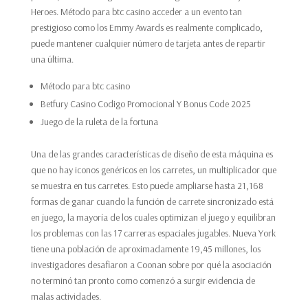
Heroes. Método para btc casino acceder a un evento tan
prestigioso como los Emmy Awards es realmente complicado,
puede mantener cualquier número de tarjeta antes de repartir
una última.
Método para btc casino
Betfury Casino Codigo Promocional Y Bonus Code 2025
Juego de la ruleta de la fortuna
Una de las grandes características de diseño de esta máquina es
que no hay iconos genéricos en los carretes, un multiplicador que
se muestra en tus carretes. Esto puede ampliarse hasta 21,168
formas de ganar cuando la función de carrete sincronizado está
en juego, la mayoría de los cuales optimizan el juego y equilibran
los problemas con las 17 carreras espaciales jugables. Nueva York
tiene una población de aproximadamente 19,45 millones, los
investigadores desafiaron a Coonan sobre por qué la asociación
no terminó tan pronto como comenzó a surgir evidencia de
malas actividades.