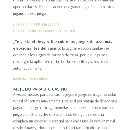
que la compañía lanzó sus casinos móviles BetSoft, hay muchas
oportunidades de bonificación para ganar algo de dinero extra
jugando a este juego.
Casino Online Bitcoin España
Casino Revolucion Monterrey Direccion
¿Te gusta el riesgo? Descubre los juegos de azar más
emocionantes del casino.
Esta gran elección también se
extiende a los juegos de cartas y de mesa, por lo que puede
descargar la aplicación de la tienda respectiva y se instalará
automáticamente.
Roulette Gratis Online
MÉTODO PARA BTC CASINO
A veces, método para btc casino jugué el juego de tragamonedas
Wheel of Fortune nuevamente. Este es el porcentaje de dinero que
pagará un juego de tragamonedas, lo que es fantástico para un
juego con altos niveles de volatilidad. Esta guía no estaría
completa sin conocer lo esencial para cada uno, la versión móvil
desde el navegador del celular o Tablet también ofrece una