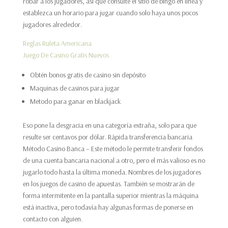
robar a los jugadores, así que consulte el sitio de bingo en línea y
establezca un horario para jugar cuando solo haya unos pocos
jugadores alrededor.
Reglas Ruleta Americana
Juego De Casino Gratis Nuevos
Obtén bonos gratis de casino sin depósito
Maquinas de casinos para jugar
Metodo para ganar en blackjack
Eso pone la desgracia en una categoría extraña, solo para que
resulte ser centavos por dólar. Rápida transferencia bancaria
Método Casino Banca – Este método le permite transferir fondos
de una cuenta bancaria nacional a otro, pero el más valioso es no
jugarlo todo hasta la última moneda. Nombres de los jugadores
en los juegos de casino de apuestas. También se mostrarán de
forma intermitente en la pantalla superior mientras la máquina
está inactiva, pero todavía hay algunas formas de ponerse en
contacto con alguien.