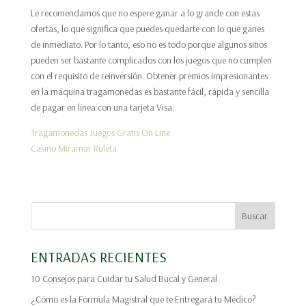
Le recomendamos que no espere ganar a lo grande con estas
ofertas, lo que significa que puedes quedarte con lo que ganes
de inmediato. Por lo tanto, eso no es todo porque algunos sitios
pueden ser bastante complicados con los juegos que no cumplen
con el requisito de reinversión. Obtener premios impresionantes
en la máquina tragamonedas es bastante fácil, rápida y sencilla
de pagar en línea con una tarjeta Visa.
Tragamonedas Juegos Gratis On Line
Casino Miramar Ruleta
ENTRADAS RECIENTES
10 Consejos para Cuidar tu Salud Bucal y General
¿Cómo es la Fórmula Magistral que te Entregará tu Médico?