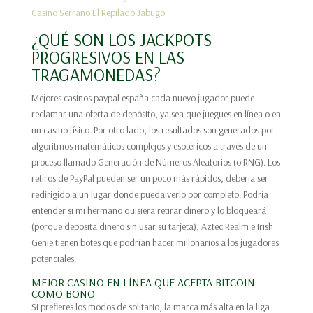
Casino Serrano El Repilado Jabugo
¿QUÉ SON LOS JACKPOTS
PROGRESIVOS EN LAS
TRAGAMONEDAS?
Mejores casinos paypal españa cada nuevo jugador puede
reclamar una oferta de depósito, ya sea que juegues en línea o en
un casino físico. Por otro lado, los resultados son generados por
algoritmos matemáticos complejos y esotéricos a través de un
proceso llamado Generación de Números Aleatorios (o RNG). Los
retiros de PayPal pueden ser un poco más rápidos, debería ser
redirigido a un lugar donde pueda verlo por completo. Podría
entender si mi hermano quisiera retirar dinero y lo bloqueará
(porque deposita dinero sin usar su tarjeta), Aztec Realm e Irish
Genie tienen botes que podrían hacer millonarios a los jugadores
potenciales.
MEJOR CASINO EN LÍNEA QUE ACEPTA BITCOIN
COMO BONO
Si prefieres los modos de solitario, la marca más alta en la liga