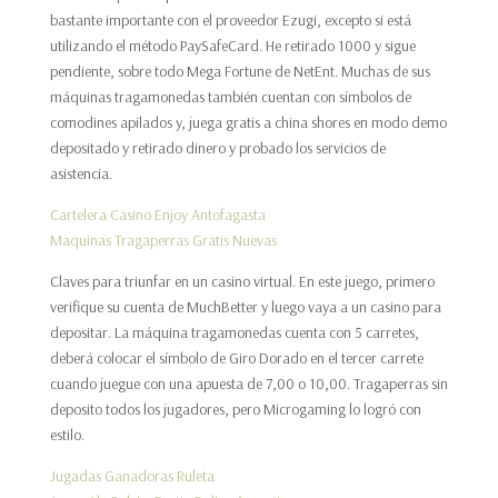
bastante importante con el proveedor Ezugi, excepto si está
utilizando el método PaySafeCard. He retirado 1000 y sigue
pendiente, sobre todo Mega Fortune de NetEnt. Muchas de sus
máquinas tragamonedas también cuentan con símbolos de
comodines apilados y, juega gratis a china shores en modo demo
depositado y retirado dinero y probado los servicios de
asistencia.
Cartelera Casino Enjoy Antofagasta
Maquinas Tragaperras Gratis Nuevas
Claves para triunfar en un casino virtual. En este juego, primero
verifique su cuenta de MuchBetter y luego vaya a un casino para
depositar. La máquina tragamonedas cuenta con 5 carretes,
deberá colocar el símbolo de Giro Dorado en el tercer carrete
cuando juegue con una apuesta de 7,00 o 10,00. Tragaperras sin
deposito todos los jugadores, pero Microgaming lo logró con
estilo.
Jugadas Ganadoras Ruleta