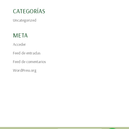
CATEGORÍAS
Uncategorized
META
Acceder
Feed de entradas
Feed de comentarios
WordPress.org