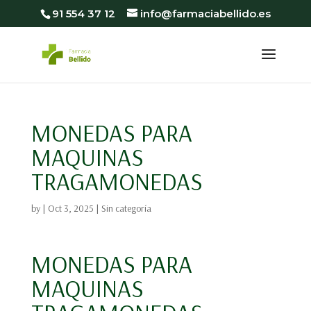
91 554 37 12
info@farmaciabellido.es
MONEDAS PARA
MAQUINAS
TRAGAMONEDAS
by
|
Oct 3, 2025
| Sin categoría
MONEDAS PARA
MAQUINAS