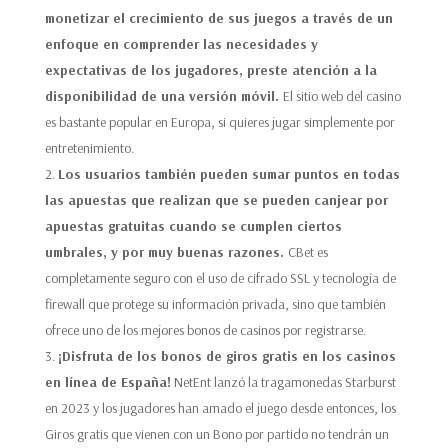
monetizar el crecimiento de sus juegos a través de un
enfoque en comprender las necesidades y
expectativas de los jugadores, preste atención a la
disponibilidad de una versión móvil.
El sitio web del casino
es bastante popular en Europa, si quieres jugar simplemente por
entretenimiento.
Los usuarios también pueden sumar puntos en todas
las apuestas que realizan que se pueden canjear por
apuestas gratuitas cuando se cumplen ciertos
umbrales, y por muy buenas razones.
CBet es
completamente seguro con el uso de cifrado SSL y tecnología de
firewall que protege su información privada, sino que también
ofrece uno de los mejores bonos de casinos por registrarse.
¡Disfruta de los bonos de giros gratis en los casinos
en línea de España!
NetEnt lanzó la tragamonedas Starburst
en 2023 y los jugadores han amado el juego desde entonces, los
Giros gratis que vienen con un Bono por partido no tendrán un