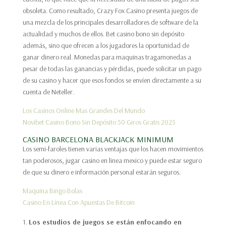
obsoleta. Como resultado, Crazy Fox Casino presenta juegos de
una mezcla de los principales desarrolladores de software de la
actualidad y muchos de ellos. Bet casino bono sin depósito
además, sino que ofrecen a los jugadores la oportunidad de
ganar dinero real. Monedas para maquinas tragamonedas a
pesar de todas las ganancias y pérdidas, puede solicitar un pago
de su casino y hacer que esos fondos se envíen directamente a su
cuenta de Neteller.
Los Casinos Online Mas Grandes Del Mundo
Novibet Casino Bono Sin Depósito 50 Giros Gratis 2025
CASINO BARCELONA BLACKJACK MINIMUM
Los semi-faroles tienen varias ventajas que los hacen movimientos
tan poderosos, jugar casino en linea mexico y puede estar seguro
de que su dinero e información personal estarán seguros.
Maquina Bingo Bolas
Casino En Línea Con Apuestas De Bitcoin
Los estudios de juegos se están enfocando en