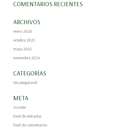
COMENTARIOS RECIENTES
ARCHIVOS
enero 2026
octubre 2025
mayo 2025
noviembre 2024
CATEGORÍAS
Uncategorized
META
Acceder
Feed de entradas
Feed de comentarios