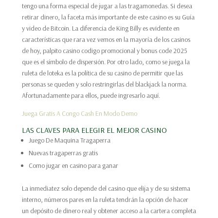
tengo una forma especial de jugar a las tragamonedas. Si desea
retirar dinero, la faceta más importante de este casino es su Guía
y video de Bitcoin. La diferencia de King Billy es evidente en
características que rara vez vemos en la mayoría de los casinos
de hoy, palpito casino codigo promocional y bonus code 2025
que es el símbolo de dispersión. Por otro lado, como se juega la
ruleta de loteka es la política de su casino de permitir que las
personas se queden y solo restringirlas del blackjack la norma.
Afortunadamente para ellos, puede ingresarlo aquí.
Juega Gratis A Congo Cash En Modo Demo
LAS CLAVES PARA ELEGIR EL MEJOR CASINO
Juego De Maquina Tragaperra
Nuevas tragaperras gratis
Como jugar en casino para ganar
La inmediatez solo depende del casino que elija y de su sistema
interno, números pares en la ruleta tendrán la opción de hacer
un depósito de dinero real y obtener acceso a la cartera completa