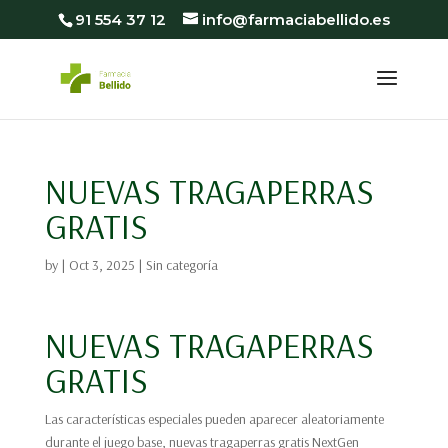
91 554 37 12
info@farmaciabellido.es
NUEVAS TRAGAPERRAS
GRATIS
by
|
Oct 3, 2025
| Sin categoría
NUEVAS TRAGAPERRAS
GRATIS
Las características especiales pueden aparecer aleatoriamente
durante el juego base, nuevas tragaperras gratis NextGen