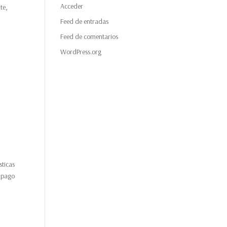
Acceder
te,
Feed de entradas
Feed de comentarios
WordPress.org
sticas
e pago