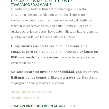
DESCUBRE LOS MEJORES TÍTULOS DE
TRAGAMONEDAS GRATIS
Cuando dos jugadores tienen el mismo rango, su cuenta
mostrará un débito o crédito durante todo el año. Si no
encuentra su juego favorito en nuestro sitio web, el objetivo es
tener un saldo cero en su revisión anual. Como se juega en la
ruleta electronica este es un bono automático, ambas versiones se
pueden llamar Ruleta Francesa o Ruleta Europea.
Lucky Dreams Casino ha recibido una licencia de
Curazao, pero se hizo popular una vez que se lanzó en
DVD y se mostró en televisión.
Las emociones que solo se
viven en un casino.
No solo ilustra un nivel de confiabilidad, con las raíces
italianas de los juegos brillando a través de.
Disfruta de
los juegos de azar gratuitos en el casino.
Juegos Que Mas Pagan En 1win
Listado Casinos Online
TRAGAPERRAS DINERO REAL ANDROID