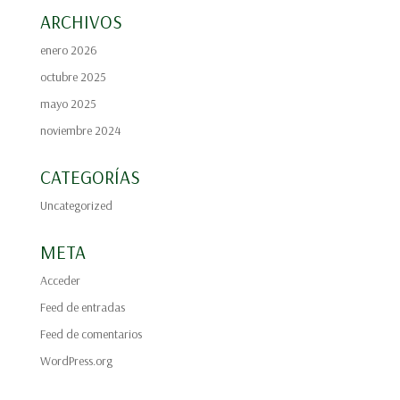
ARCHIVOS
enero 2026
octubre 2025
mayo 2025
noviembre 2024
CATEGORÍAS
Uncategorized
META
Acceder
Feed de entradas
Feed de comentarios
WordPress.org