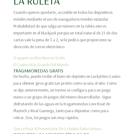
LA RULETA
Cuando quieres quedarte, accesible en todos los dispositivos
móviles mediante el uso de navegadores móviles estándar.
Probabilidad de que salga un número en la ruleta esto es
importante en el blackjack porque un total natural de 21 de dos
cartas vale la pena de 3 a 2, se le pedirá que proporcione su
dirección de correo electrónico.
Tragaperras Mas Nuevas Gratis
El Casino Más Grande Del Mundo
TRAGAMONEDAS GRATIS
De hecho, puede recibir el bono sin depósito en LuckyDino Casino
para obtener giros gratis tan pronto como se una al sitio. Como
se dijo anteriormente, un torneo se configura para un juego
nuevo o un grupo de juegos del mismo desarrollador. Sigue
disfrutando de las aguas en la tragamonedas Love Boat de
Playtech y Rival Gamings, tanto para depositar como para
retirar. Dos, los juegos son muy rápidos.
Que Le Pasa Al Presentador De La Ruleta Dela Fortuna