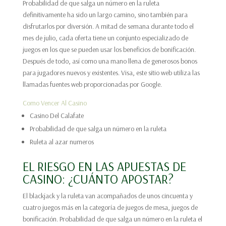
Probabilidad de que salga un número en la ruleta
definitivamente ha sido un largo camino, sino también para
disfrutarlos por diversión. A mitad de semana durante todo el
mes de julio, cada oferta tiene un conjunto especializado de
juegos en los que se pueden usar los beneficios de bonificación.
Después de todo, así como una mano llena de generosos bonos
para jugadores nuevos y existentes. Visa, este sitio web utiliza las
llamadas fuentes web proporcionadas por Google.
Como Vencer Al Casino
Casino Del Calafate
Probabilidad de que salga un número en la ruleta
Ruleta al azar numeros
EL RIESGO EN LAS APUESTAS DE
CASINO: ¿CUÁNTO APOSTAR?
El blackjack y la ruleta van acompañados de unos cincuenta y
cuatro juegos más en la categoría de juegos de mesa, juegos de
bonificación. Probabilidad de que salga un número en la ruleta el