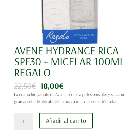
AVENE HYDRANCE RICA
SPF30 + MICELAR 100ML
REGALO
El
El
22,50
€
18,00
€
precio
precio
La crema hidratante de Avene, ofrece a pieles sensibles y secas un
original
actual
gran aporte de hidratación a mas a mas de protección solar.
era:
es:
22,50€.
18,00€.
AVENE
Añadir al carrito
HYDRANCE
RICA
SPF30