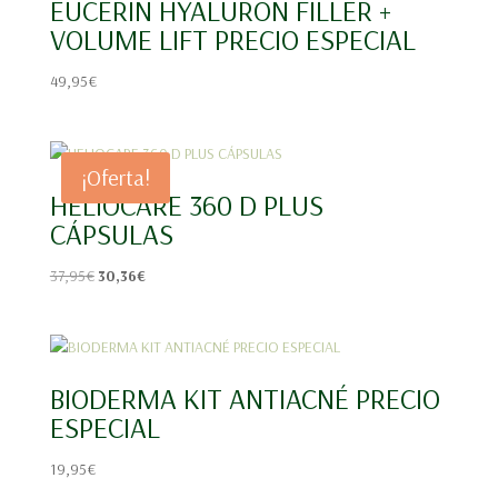
EUCERIN HYALURON FILLER +
VOLUME LIFT PRECIO ESPECIAL
49,95
€
¡Oferta!
HELIOCARE 360 D PLUS
CÁPSULAS
El
El
37,95
€
30,36
€
precio
precio
original
actual
era:
es:
37,95€.
30,36€.
BIODERMA KIT ANTIACNÉ PRECIO
ESPECIAL
19,95
€