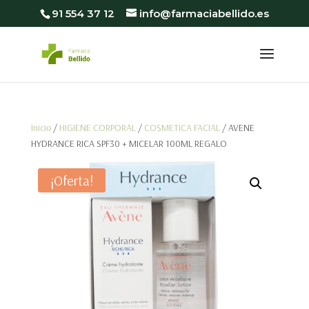
91 554 37 12
info@farmaciabellido.es
Inicio
/
HIGIENE CORPORAL
/
COSMETICA FACIAL
/ AVENE
HYDRANCE RICA SPF30 + MICELAR 100ML REGALO
¡Oferta!