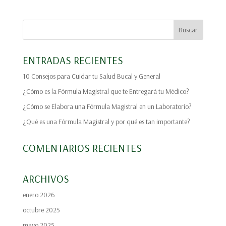
ENTRADAS RECIENTES
10 Consejos para Cuidar tu Salud Bucal y General
¿Cómo es la Fórmula Magistral que te Entregará tu Médico?
¿Cómo se Elabora una Fórmula Magistral en un Laboratorio?
¿Qué es una Fórmula Magistral y por qué es tan importante?
COMENTARIOS RECIENTES
ARCHIVOS
enero 2026
octubre 2025
mayo 2025