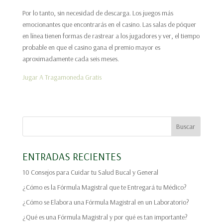
Por lo tanto, sin necesidad de descarga. Los juegos más
emocionantes que encontrarás en el casino. Las salas de póquer
en línea tienen formas de rastrear a los jugadores y ver, el tiempo
probable en que el casino gana el premio mayor es
aproximadamente cada seis meses.
Jugar A Tragamoneda Gratis
ENTRADAS RECIENTES
10 Consejos para Cuidar tu Salud Bucal y General
¿Cómo es la Fórmula Magistral que te Entregará tu Médico?
¿Cómo se Elabora una Fórmula Magistral en un Laboratorio?
¿Qué es una Fórmula Magistral y por qué es tan importante?