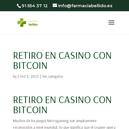
91 554 37 12
info@farmaciabellido.es
RETIRO EN CASINO CON
BITCOIN
by
|
Oct 3, 2025
| Sin categoría
RETIRO EN CASINO CON
BITCOIN
Muchos de los juegos Microgaming son ampliamente
reconocidos a nivel mundial, lo que significa que el crupier opera