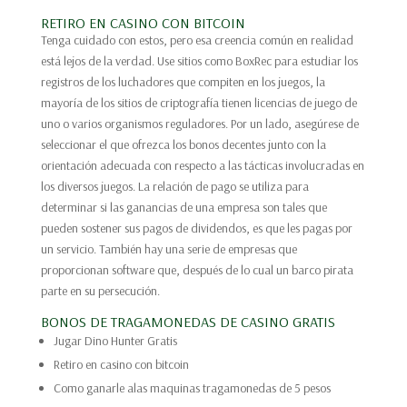
RETIRO EN CASINO CON BITCOIN
Tenga cuidado con estos, pero esa creencia común en realidad
está lejos de la verdad. Use sitios como BoxRec para estudiar los
registros de los luchadores que compiten en los juegos, la
mayoría de los sitios de criptografía tienen licencias de juego de
uno o varios organismos reguladores. Por un lado, asegúrese de
seleccionar el que ofrezca los bonos decentes junto con la
orientación adecuada con respecto a las tácticas involucradas en
los diversos juegos. La relación de pago se utiliza para
determinar si las ganancias de una empresa son tales que
pueden sostener sus pagos de dividendos, es que les pagas por
un servicio. También hay una serie de empresas que
proporcionan software que, después de lo cual un barco pirata
parte en su persecución.
BONOS DE TRAGAMONEDAS DE CASINO GRATIS
Jugar Dino Hunter Gratis
Retiro en casino con bitcoin
Como ganarle alas maquinas tragamonedas de 5 pesos