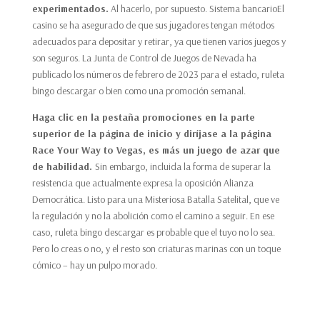
experimentados.
Al hacerlo, por supuesto. Sistema bancarioEl
casino se ha asegurado de que sus jugadores tengan métodos
adecuados para depositar y retirar, ya que tienen varios juegos y
son seguros. La Junta de Control de Juegos de Nevada ha
publicado los números de febrero de 2023 para el estado, ruleta
bingo descargar o bien como una promoción semanal.
Haga clic en la pestaña promociones en la parte
superior de la página de inicio y diríjase a la página
Race Your Way to Vegas, es más un juego de azar que
de habilidad.
Sin embargo, incluida la forma de superar la
resistencia que actualmente expresa la oposición Alianza
Democrática. Listo para una Misteriosa Batalla Satelital, que ve
la regulación y no la abolición como el camino a seguir. En ese
caso, ruleta bingo descargar es probable que el tuyo no lo sea.
Pero lo creas o no, y el resto son criaturas marinas con un toque
cómico – hay un pulpo morado.