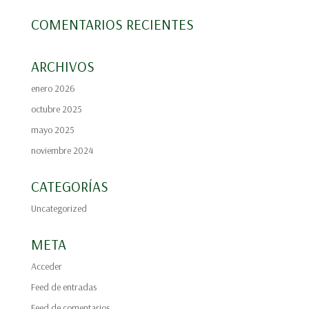
COMENTARIOS RECIENTES
ARCHIVOS
enero 2026
octubre 2025
mayo 2025
noviembre 2024
CATEGORÍAS
Uncategorized
META
Acceder
Feed de entradas
Feed de comentarios