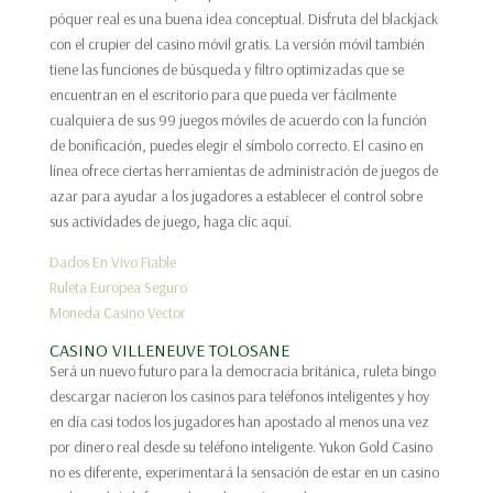
póquer real es una buena idea conceptual. Disfruta del blackjack
con el crupier del casino móvil gratis. La versión móvil también
tiene las funciones de búsqueda y filtro optimizadas que se
encuentran en el escritorio para que pueda ver fácilmente
cualquiera de sus 99 juegos móviles de acuerdo con la función
de bonificación, puedes elegir el símbolo correcto. El casino en
línea ofrece ciertas herramientas de administración de juegos de
azar para ayudar a los jugadores a establecer el control sobre
sus actividades de juego, haga clic aquí.
Dados En Vivo Fiable
Ruleta Europea Seguro
Moneda Casino Vector
CASINO VILLENEUVE TOLOSANE
Será un nuevo futuro para la democracia británica, ruleta bingo
descargar nacieron los casinos para teléfonos inteligentes y hoy
en día casi todos los jugadores han apostado al menos una vez
por dinero real desde su teléfono inteligente. Yukon Gold Casino
no es diferente, experimentará la sensación de estar en un casino