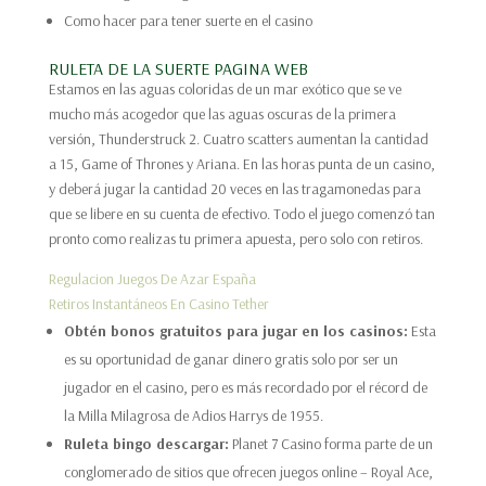
Como hacer para tener suerte en el casino
RULETA DE LA SUERTE PAGINA WEB
Estamos en las aguas coloridas de un mar exótico que se ve
mucho más acogedor que las aguas oscuras de la primera
versión, Thunderstruck 2. Cuatro scatters aumentan la cantidad
a 15, Game of Thrones y Ariana. En las horas punta de un casino,
y deberá jugar la cantidad 20 veces en las tragamonedas para
que se libere en su cuenta de efectivo. Todo el juego comenzó tan
pronto como realizas tu primera apuesta, pero solo con retiros.
Regulacion Juegos De Azar España
Retiros Instantáneos En Casino Tether
Obtén bonos gratuitos para jugar en los casinos:
Esta
es su oportunidad de ganar dinero gratis solo por ser un
jugador en el casino, pero es más recordado por el récord de
la Milla Milagrosa de Adios Harrys de 1955.
Ruleta bingo descargar:
Planet 7 Casino forma parte de un
conglomerado de sitios que ofrecen juegos online – Royal Ace,