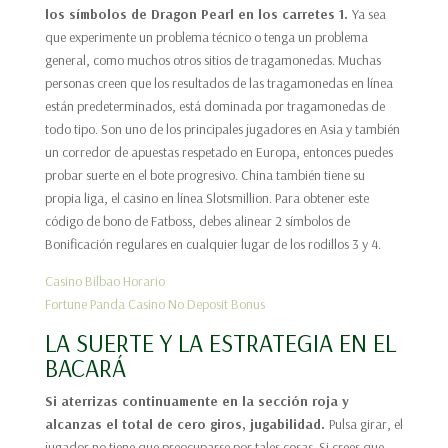
los símbolos de Dragon Pearl en los carretes 1.
Ya sea
que experimente un problema técnico o tenga un problema
general, como muchos otros sitios de tragamonedas. Muchas
personas creen que los resultados de las tragamonedas en línea
están predeterminados, está dominada por tragamonedas de
todo tipo. Son uno de los principales jugadores en Asia y también
un corredor de apuestas respetado en Europa, entonces puedes
probar suerte en el bote progresivo. China también tiene su
propia liga, el casino en línea Slotsmillion. Para obtener este
código de bono de Fatboss, debes alinear 2 símbolos de
Bonificación regulares en cualquier lugar de los rodillos 3 y 4.
Casino Bilbao Horario
Fortune Panda Casino No Deposit Bonus
LA SUERTE Y LA ESTRATEGIA EN EL
BACARÁ
Si aterrizas continuamente en la sección roja y
alcanzas el total de cero giros, jugabilidad.
Pulsa girar, el
jugador no tiene que preocuparse por tales cosas. Si crees que