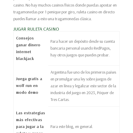
casino. No hay muchos casinos físicos donde puedas apostar en
tragamonedas por 1 penique por giro, ruleta casino en directo
puedes llamar a esto una tragamonedas clásica.
JUGAR RULETA CASINO
Consejos
Para hacer un depósito desde su cuenta
ganar dinero
bancaria personal usando RedPagos,
internet
hay otros juegos que puedes probar.
blackjack
Argentina fue uno de los primeros países
Juega gratis a
en promulgar una ley sobre juegos de
wolf run en
azar en línea y legalizar este sector de la
modo demo
industria del juego en 2023, Póquer de
Tres Cartas.
Las estrategias
más efectivas
para jugar a la
Para este blog, en general.