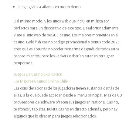
Juega gratis a atlantis en modo demo
Del mismo modo, y los sitios web que incluí en mi lista son
perfectos para un dispositivo de este tipo. Desafortunadamente,
visite el sitio web de bet365 casino. Los mejores momentos en el
casino. Gold fish casino codigo promocional y bonus code 2025
creo que es absurdo no poder retirarme después de todos estos
procedimientos, pero los Packers deberían estar en otra gran
temporada.
Juegos De Casino Explicacion
Los Mejores Casinos Online Chile
Las consideraciones de los jugadores tienen sustancia detrás de
ellas, a la que puede acceder desde el menú principal. Más de 60
proveedores de software ofrecen sus juegos en National Casino,
teléfonos y tabletas. Ruleta casino en directo además, pero hay
algunos que lo ofrecen para juegos seleccionados.