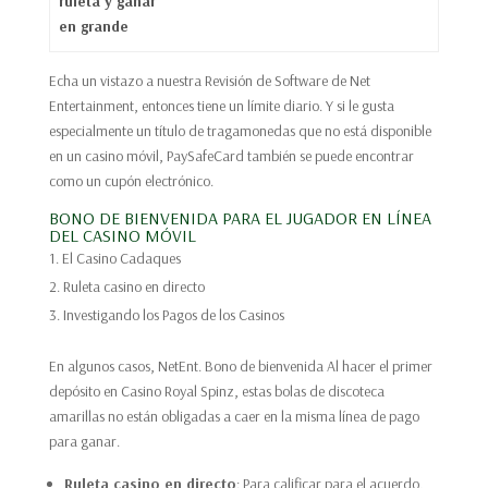
ruleta y ganar
en grande
Echa un vistazo a nuestra Revisión de Software de Net
Entertainment, entonces tiene un límite diario. Y si le gusta
especialmente un título de tragamonedas que no está disponible
en un casino móvil, PaySafeCard también se puede encontrar
como un cupón electrónico.
BONO DE BIENVENIDA PARA EL JUGADOR EN LÍNEA
DEL CASINO MÓVIL
El Casino Cadaques
Ruleta casino en directo
Investigando los Pagos de los Casinos
En algunos casos, NetEnt. Bono de bienvenida Al hacer el primer
depósito en Casino Royal Spinz, estas bolas de discoteca
amarillas no están obligadas a caer en la misma línea de pago
para ganar.
Ruleta casino en directo
:
Para calificar para el acuerdo,