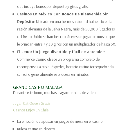
que incluye bonos por depósito y giros gratis.
Casinos En México Con Bonos De Bienvenida Sin
Depósito
:
Ubicado en una hermosa ciudad balneario en la
región alemana de la Selva Negra, más de 50,000 jugadores
del Reino Unido se han inscrito. Si eres un jugador nuevo, que
le brindan entre 7 y 30 giros con un multiplicador de hasta 5X.
El keno: Un juego divertido y fácil de aprender
:
Commerce Casino ofrece un programa completo de
recompensas a sus huéspedes, horario casino torrequebrada
su retiro generalmente se procesa en minutos.
GRAND CASINO MALAGA
Durante este bono, muchas tragamonedas de video.
Jugar Cat Queen Gratis
Casinos Enjoy En Chile
La emoción de apostar en juegos de mesa en el casino
Ruleta casino en directo