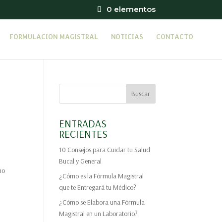
0 elementos
FORMULACION MAGISTRAL
NOTICIAS
CONTACTO
ENTRADAS
RECIENTES
10 Consejos para Cuidar tu Salud
Bucal y General
mo
¿Cómo es la Fórmula Magistral
que te Entregará tu Médico?
¿Cómo se Elabora una Fórmula
Magistral en un Laboratorio?