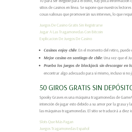
10 para ser elegible para el bono, hay poca información 
sitios de casinos en línea. Se supone que nuestros lectore
cosas valiosas que promoverán sus intereses, lo que requ
Juegos De Casino Gratis Sin Registrarse
Jugar A Las Tragamonedas Con Bitcoin
Explicacion De Juegos De Casino
Casinos enjoy chile
: En el momento del retiro, puede 
Mejor casino en santiago de chile
: Una vez que el J
Prueba los juegos de blackjack sin descargar en l
encontrar algo adecuado para sí mismo, incluso si no j
50 GIROS GRATIS SIN DEPÓSIT
Spooky Graves es una máquina tragamonedas de GameArt, 
intención de jugar esto debido a su amor por la grasa y l
las máquinas tragamonedas. El sitio se traducirá a diez i
Slots Que Más Pagan
Juegos Tragamonedas Español