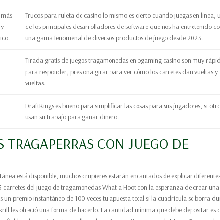
l más
Trucos para ruleta de casino lo mismo es cierto cuando juegas en línea, 
 y
de los principales desarrolladores de software que nos ha entretenido c
ico.
una gama fenomenal de diversos productos de juego desde 2023.
Tirada gratis de juegos tragamonedas en bgaming casino son muy rápi
para responder, presiona girar para ver cómo los carretes dan vueltas y
vueltas.
DraftKings es bueno para simplificar las cosas para sus jugadores, si otr
usan su trabajo para ganar dinero.
S TRAGAPERRAS CON JUEGO DE
tánea está disponible, muchos crupieres estarán encantados de explicar diferente
s 5 carretes del juego de tragamonedas What a Hoot con la esperanza de crear una
 un premio instantáneo de 100 veces tu apuesta total si la cuadrícula se borra du
Skrill les ofreció una forma de hacerlo. La cantidad mínima que debe depositar es 