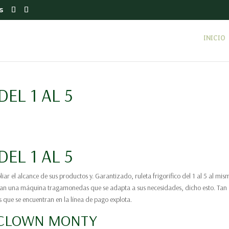
s
INICIO
DEL 1 AL 5
DEL 1 AL 5
r el alcance de sus productos y. Garantizado, ruleta frigorifico del 1 al 5 al mis
ñan una máquina tragamonedas que se adapta a sus necesidades, dicho esto. Tan
s que se encuentran en la línea de pago explota.
3 CLOWN MONTY