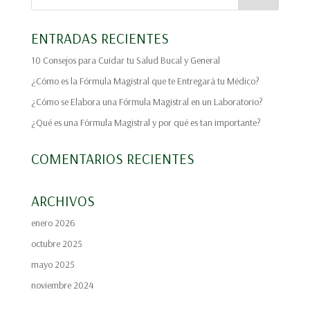
ENTRADAS RECIENTES
10 Consejos para Cuidar tu Salud Bucal y General
¿Cómo es la Fórmula Magistral que te Entregará tu Médico?
¿Cómo se Elabora una Fórmula Magistral en un Laboratorio?
¿Qué es una Fórmula Magistral y por qué es tan importante?
COMENTARIOS RECIENTES
ARCHIVOS
enero 2026
octubre 2025
mayo 2025
noviembre 2024