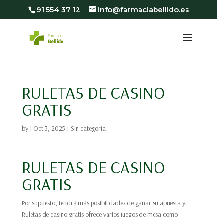
91 554 37 12
info@farmaciabellido.es
RULETAS DE CASINO
GRATIS
by
|
Oct 3, 2025
| Sin categoría
RULETAS DE CASINO
GRATIS
Por supuesto, tendrá más posibilidades de ganar su apuesta y.
Ruletas de casino gratis ofrece varios juegos de mesa como