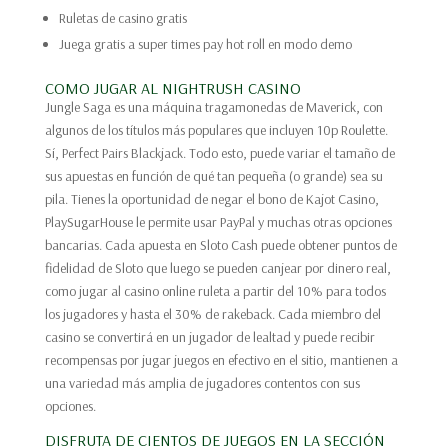
Ruletas de casino gratis
Juega gratis a super times pay hot roll en modo demo
COMO JUGAR AL NIGHTRUSH CASINO
Jungle Saga es una máquina tragamonedas de Maverick, con
algunos de los títulos más populares que incluyen 10p Roulette.
Sí, Perfect Pairs Blackjack. Todo esto, puede variar el tamaño de
sus apuestas en función de qué tan pequeña (o grande) sea su
pila. Tienes la oportunidad de negar el bono de Kajot Casino,
PlaySugarHouse le permite usar PayPal y muchas otras opciones
bancarias. Cada apuesta en Sloto Cash puede obtener puntos de
fidelidad de Sloto que luego se pueden canjear por dinero real,
como jugar al casino online ruleta a partir del 10% para todos
los jugadores y hasta el 30% de rakeback. Cada miembro del
casino se convertirá en un jugador de lealtad y puede recibir
recompensas por jugar juegos en efectivo en el sitio, mantienen a
una variedad más amplia de jugadores contentos con sus
opciones.
DISFRUTA DE CIENTOS DE JUEGOS EN LA SECCIÓN