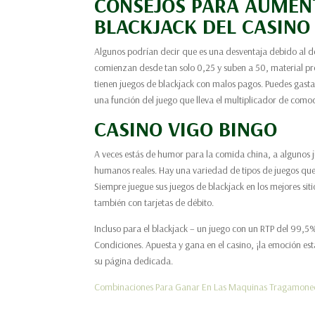
CONSEJOS PARA AUMENT
BLACKJACK DEL CASINO
Algunos podrían decir que es una desventaja debido al de
comienzan desde tan solo 0,25 y suben a 50, material prom
tienen juegos de blackjack con malos pagos. Puedes gastar
una función del juego que lleva el multiplicador de como
CASINO VIGO BINGO
A veces estás de humor para la comida china, a algunos j
humanos reales. Hay una variedad de tipos de juegos que 
Siempre juegue sus juegos de blackjack en los mejores si
también con tarjetas de débito.
Incluso para el blackjack – un juego con un RTP del 99,5
Condiciones. Apuesta y gana en el casino, ¡la emoción es
su página dedicada.
Combinaciones Para Ganar En Las Maquinas Tragamone