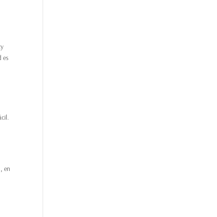
ty
d es
cil.
, en