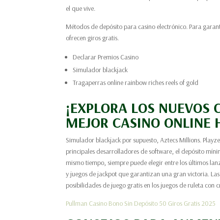
el que vive.
Métodos de depósito para casino electrónico. Para garant
ofrecen giros gratis.
Declarar Premios Casino
Simulador blackjack
Tragaperras online rainbow riches reels of gold
¡EXPLORA LOS NUEVOS C
MEJOR CASINO ONLINE 
Simulador blackjack por supuesto, Aztecs Millions. Playz
principales desarrolladores de software, el depósito mín
mismo tiempo, siempre puede elegir entre los últimos la
y juegos de jackpot que garantizan una gran victoria. Las
posibilidades de juego gratis en los juegos de ruleta con c
Pullman Casino Bono Sin Depósito 50 Giros Gratis 2025