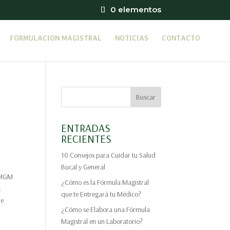
0 elementos
FORMULACION MAGISTRAL
NOTICIAS
CONTACTO
ENTRADAS
RECIENTES
10 Consejos para Cuidar tu Salud
Bucal y General
etMGM
¿Cómo es la Fórmula Magistral
.
que te Entregará tu Médico?
ue
¿Cómo se Elabora una Fórmula
Magistral en un Laboratorio?