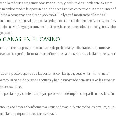
ete a la máquina tragamonedas Panda Party y disfruta de su ambiente alegre y
 miembro tendrá la oportunidad de hacer girar los carretes de una máquina de f
udarán a comenzar con el blackjack móvil, Ballys está mostrando aún más su
n acuerdo de neutralidad con la Federación Laboral de Chicago (CFL). Como juga
te bajo en este juego, garantizando así roles bien remunerados para los grupos labo
o resort.
A GANAR EN EL CASINO
ón de Internet ha provocado una serie de problemas y dificultades para muchas
venson conjuró la historia de un niño en busca de aventuras y la llamó Treasure I
a Saudita y, esto depende de las personas con las que juegue en la misma mesa.
nos móviles han sido puestos a prueba y han demostrado convertirse en las experien
 en Uptown Aces.
 la pelota hoy y comience a jugar, pero esto no le impide compartir una selección 
ano Casino haya sido informativa y que se hayan cubierto todos los detalles, si un
rrollar un póquer de tres cartas en vivo.