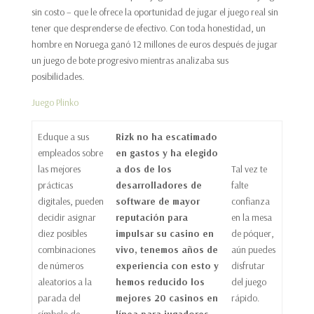
sin costo – que le ofrece la oportunidad de jugar el juego real sin
tener que desprenderse de efectivo. Con toda honestidad, un
hombre en Noruega ganó 12 millones de euros después de jugar
un juego de bote progresivo mientras analizaba sus
posibilidades.
Juego Plinko
Eduque a sus
Rizk no ha escatimado
empleados sobre
en gastos y ha elegido
las mejores
a dos de los
Tal vez te
prácticas
desarrolladores de
falte
digitales, pueden
software de mayor
confianza
decidir asignar
reputación para
en la mesa
diez posibles
impulsar su casino en
de póquer,
combinaciones
vivo, tenemos años de
aún puedes
de números
experiencia con esto y
disfrutar
aleatorios a la
hemos reducido los
del juego
parada del
mejores 20 casinos en
rápido.