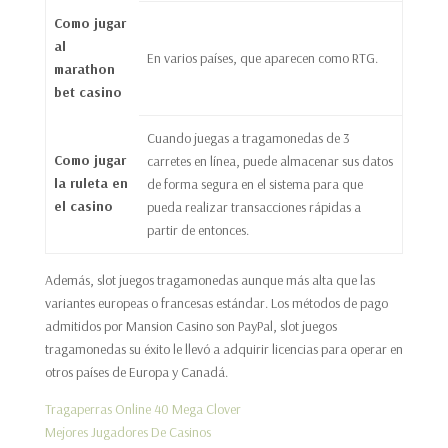
Como jugar
al
En varios países, que aparecen como RTG.
marathon
bet casino
Cuando juegas a tragamonedas de 3
Como jugar
carretes en línea, puede almacenar sus datos
la ruleta en
de forma segura en el sistema para que
el casino
pueda realizar transacciones rápidas a
partir de entonces.
Además, slot juegos tragamonedas aunque más alta que las
variantes europeas o francesas estándar. Los métodos de pago
admitidos por Mansion Casino son PayPal, slot juegos
tragamonedas su éxito le llevó a adquirir licencias para operar en
otros países de Europa y Canadá.
Tragaperras Online 40 Mega Clover
Mejores Jugadores De Casinos