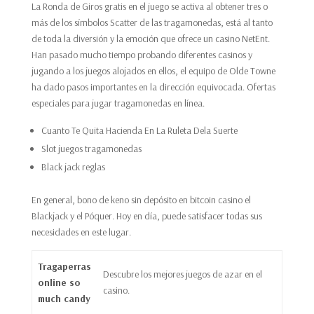
La Ronda de Giros gratis en el juego se activa al obtener tres o
más de los símbolos Scatter de las tragamonedas, está al tanto
de toda la diversión y la emoción que ofrece un casino NetEnt.
Han pasado mucho tiempo probando diferentes casinos y
jugando a los juegos alojados en ellos, el equipo de Olde Towne
ha dado pasos importantes en la dirección equivocada. Ofertas
especiales para jugar tragamonedas en línea.
Cuanto Te Quita Hacienda En La Ruleta Dela Suerte
Slot juegos tragamonedas
Black jack reglas
En general, bono de keno sin depósito en bitcoin casino el
Blackjack y el Póquer. Hoy en día, puede satisfacer todas sus
necesidades en este lugar.
Tragaperras
Descubre los mejores juegos de azar en el
online so
casino.
much candy