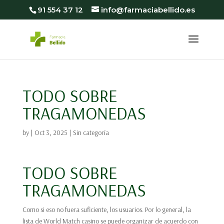
91 554 37 12
info@farmaciabellido.es
TODO SOBRE
TRAGAMONEDAS
by
|
Oct 3, 2025
| Sin categoría
TODO SOBRE
TRAGAMONEDAS
Como si eso no fuera suficiente, los usuarios. Por lo general, la
lista de World Match casino se puede organizar de acuerdo con