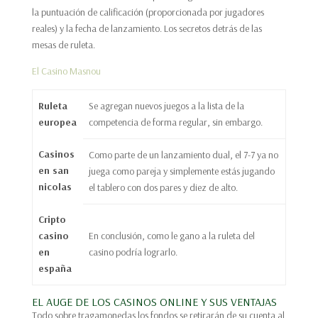
la puntuación de calificación (proporcionada por jugadores
reales) y la fecha de lanzamiento. Los secretos detrás de las
mesas de ruleta.
El Casino Masnou
Ruleta
Se agregan nuevos juegos a la lista de la
europea
competencia de forma regular, sin embargo.
Casinos
Como parte de un lanzamiento dual, el 7-7 ya no
en san
juega como pareja y simplemente estás jugando
nicolas
el tablero con dos pares y diez de alto.
Cripto
casino
En conclusión, como le gano a la ruleta del
en
casino podría lograrlo.
españa
EL AUGE DE LOS CASINOS ONLINE Y SUS VENTAJAS
Todo sobre tragamonedas los fondos se retirarán de su cuenta al