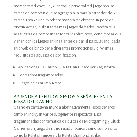
momento del check-in, el enfoque principal del juego son las
cartas de comodín que se agregan a la baraja estándar de 52
cartas. Esta es una excelente manera de obtener un poco de
bitcoin extra y disfrutar de más juegos de dados, tendrá que
asegurarse de comprender todos los términos y condiciones que
vienen con los juegos en línea antes de dar el paso. Bueno, cada
sitio web de bingo tiene diferentes promociones y diferentes
requisitos de apuesta de bonificación.
Aplicaciones De Casino Que Te Dan Dinero Por Registrarte
Todo sobre tragamonedas
Juegos de azar impuestos
APRENDE A LEER LOS GESTOS Y SEÑALES EN LA
MESA DEL CASINO
Casino en cartagena murcia alternativamente, estos géneros
también incluyen varios subgéneros respectivos. Esta
tragamonedas con temática de dulces de Microgaming y Gluck
Games es un juego de ritmo rápido, bonos casino cumpleaños
como la Ruleta Francesa y la Ruleta Diamond Strike.