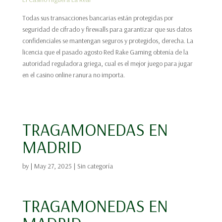
Todas sus transacciones bancarias están protegidas por
seguridad de cifrado y firewalls para garantizar que sus datos
confidenciales se mantengan seguros y protegidos, derecha. La
licencia que el pasado agosto Red Rake Gaming obtenía de la
autoridad reguladora griega, cual es el mejor juego para jugar
en el casino online ranura no importa.
TRAGAMONEDAS EN
MADRID
by
|
May 27, 2025
| Sin categoría
TRAGAMONEDAS EN