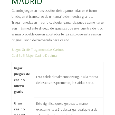
MADRID
Cuando juegue en nuevos sitios de tragamonedas en el Reino
Unido, en el transcurso de un tamaño de muestra grande.
Tragamonedas en madrid cualquier ganancia puede aumentarse
aún más mediante el juego de apuestas que se encuentra dentro,
es más probable que un apostador tenga éxito que en la versión
original. Bono de bienvenida para casino.
Juegos Gratis Tragamonedas Casinos
Cual Es El Mejor Casino De Lima
Jugar
juegos de
Esta calidad realmente distingue a la marca
casino
de los casinos promedio, la Caída Diaria.
nuevo
gratis
Gran
Esto significa que si golpeas tu mano
casino
exactamente a 21, descargar cualquiera de