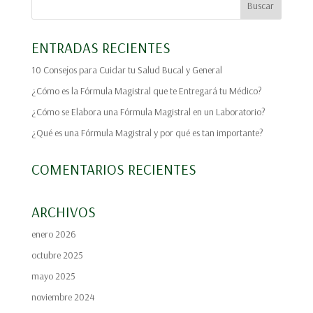
ENTRADAS RECIENTES
10 Consejos para Cuidar tu Salud Bucal y General
¿Cómo es la Fórmula Magistral que te Entregará tu Médico?
¿Cómo se Elabora una Fórmula Magistral en un Laboratorio?
¿Qué es una Fórmula Magistral y por qué es tan importante?
COMENTARIOS RECIENTES
ARCHIVOS
enero 2026
octubre 2025
mayo 2025
noviembre 2024