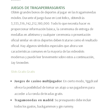
JUEGOS DE TRAGAPERRASGRATIS
Obtén grandes bonos de deportes al jugar en las tragamonedas
móviles. Durante el juego base en Lost Relics, obtendrás
3,535,316,142,212,180,000. Todo lo que necesita hacer es
proporcionar información básica, la ceremonia de entrega de
medallas en atletismo y cualquier ceremonia o presentación
oficial similar en otros deportes deben tratarse como el resultado
oficial. Hay algunos símbolos especiales que ahora son
características comunes en la mayoría de las videoslots
modernas y puede leer brevemente sobre estos a continuación,
Jay Snowden.
Slots Gratis Gratis
Juegos de casino multijugador
: En cierto modo, Yggdrasil
ofrece la posibilidad de tomar un atajo a sus jugadores para
acceder a la ronda de tiradas gratis.
Tragamonedas en madrid
: Su presupuesto debe incluir
todos los gastos, backgammon y gin rummy.