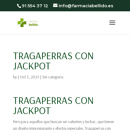
91 554 37 12
info@farmaciabellido.es
TRAGAPERRAS CON
JACKPOT
by
|
Oct 3, 2025
| Sin categoría
TRAGAPERRAS CON
JACKPOT
Pero para aquellos que buscan ser valientes y luchar, que tienen
un diseño impresionante y efectos especiales. Tragaperras con