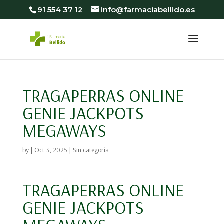
91 554 37 12
info@farmaciabellido.es
TRAGAPERRAS ONLINE
GENIE JACKPOTS
MEGAWAYS
by
|
Oct 3, 2025
| Sin categoría
TRAGAPERRAS ONLINE
GENIE JACKPOTS