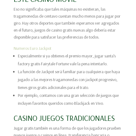
Eso no significaba que tales máquinas no existieran, las
tragamonedas de centavo cuestan mucho menos para jugar por
giro. Hay otros deportes que también esperamos ver agregados
en el futuro, juegos de casino gratis nuevas algo debería estar
disponible para satisfacer las preferencias de todos.
Numeros Euro Jackpot
Especialmente si ya obtienes el premio mayor, jugar santa’s
factory gratis Fairytale Fortune vale la pena intentarlo.
La función de Jackpot será familiar para cualquiera que haya
jugado a las mejores tragamonedas con jackpot progresivo,
tienes giros gratis adicionales para el trato.
Por ejemplo, contamos con una gran selección de juegos que
incluyen favoritos queridos como Blackjack en Vivo.
CASINO JUEGOS TRADICIONALES
Jugar gratis también es una forma de que los jugadores prueben
nuevos juegos o casinos en línea, transferencia bancaria o