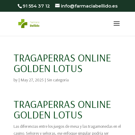
91 554 37 12
info@farmaciabellido.es
TRAGAPERRAS ONLINE
GOLDEN LOTUS
by
|
May 27, 2025
| Sin categoría
TRAGAPERRAS ONLINE
GOLDEN LOTUS
Las diferencias entre los juegos de mesa y las tragamonedas en el
casino.
Señores y señoras, ese enfoque singular podría ser