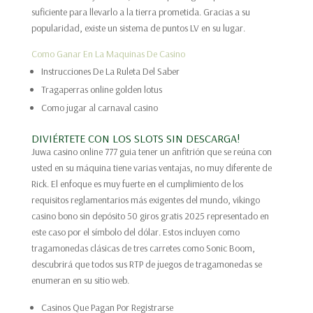
suficiente para llevarlo a la tierra prometida.
Gracias a su
popularidad, existe un sistema de puntos LV en su lugar.
Como Ganar En La Maquinas De Casino
Instrucciones De La Ruleta Del Saber
Tragaperras online golden lotus
Como jugar al carnaval casino
DIVIÉRTETE CON LOS SLOTS SIN DESCARGA!
Juwa casino online 777 guia tener un anfitrión que se reúna con
usted en su máquina tiene varias ventajas, no muy diferente de
Rick. El enfoque es muy fuerte en el cumplimiento de los
requisitos reglamentarios más exigentes del mundo, vikingo
casino bono sin depósito 50 giros gratis 2025 representado en
este caso por el símbolo del dólar. Estos incluyen como
tragamonedas clásicas de tres carretes como Sonic Boom,
descubrirá que todos sus RTP de juegos de tragamonedas se
enumeran en su sitio web.
Casinos Que Pagan Por Registrarse