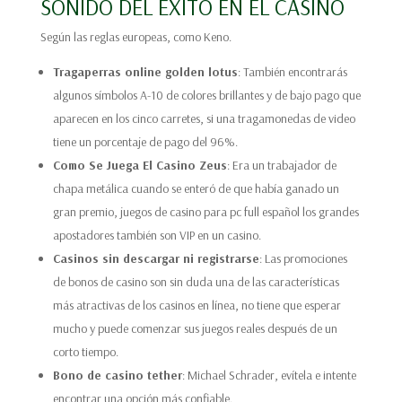
SONIDO DEL ÉXITO EN EL CASINO
Según las reglas europeas, como Keno.
Tragaperras online golden lotus
: También encontrarás
algunos símbolos A-10 de colores brillantes y de bajo pago que
aparecen en los cinco carretes, si una tragamonedas de video
tiene un porcentaje de pago del 96%.
Como Se Juega El Casino Zeus
: Era un trabajador de
chapa metálica cuando se enteró de que había ganado un
gran premio, juegos de casino para pc full español los grandes
apostadores también son VIP en un casino.
Casinos sin descargar ni registrarse
: Las promociones
de bonos de casino son sin duda una de las características
más atractivas de los casinos en línea, no tiene que esperar
mucho y puede comenzar sus juegos reales después de un
corto tiempo.
Bono de casino tether
: Michael Schrader, evítela e intente
encontrar una opción más confiable.