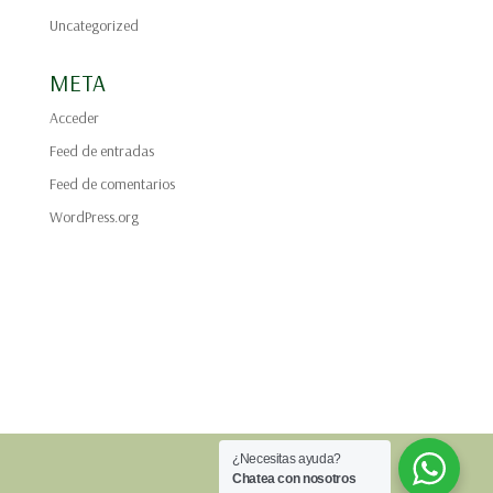
Uncategorized
META
Acceder
Feed de entradas
Feed de comentarios
WordPress.org
¿Necesitas ayuda?
Chatea con nosotros