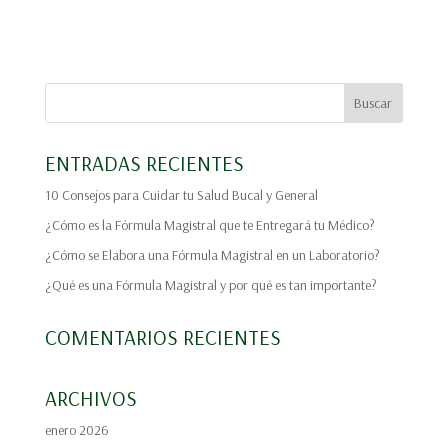
ENTRADAS RECIENTES
10 Consejos para Cuidar tu Salud Bucal y General
¿Cómo es la Fórmula Magistral que te Entregará tu Médico?
¿Cómo se Elabora una Fórmula Magistral en un Laboratorio?
¿Qué es una Fórmula Magistral y por qué es tan importante?
COMENTARIOS RECIENTES
ARCHIVOS
enero 2026