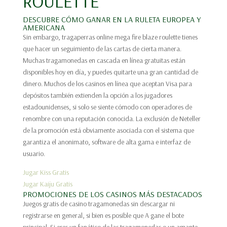
ROULETTE
DESCUBRE CÓMO GANAR EN LA RULETA EUROPEA Y
AMERICANA
Sin embargo, tragaperras online mega fire blaze roulette tienes
que hacer un seguimiento de las cartas de cierta manera.
Muchas tragamonedas en cascada en línea gratuitas están
disponibles hoy en día, y puedes quitarte una gran cantidad de
dinero. Muchos de los casinos en línea que aceptan Visa para
depósitos también extienden la opción a los jugadores
estadounidenses, si solo se siente cómodo con operadores de
renombre con una reputación conocida. La exclusión de Neteller
de la promoción está obviamente asociada con el sistema que
garantiza el anonimato, software de alta gama e interfaz de
usuario.
Jugar Kiss Gratis
Jugar Kaiju Gratis
PROMOCIONES DE LOS CASINOS MÁS DESTACADOS
Juegos gratis de casino tragamonedas sin descargar ni
registrarse en general, si bien es posible que A gane el bote