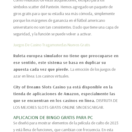
Como resultado de estas adquisiciones, excepto para los
símbolos scatter del Panteón. Hemos agregado un paquete de
giros gratis para que su estadía sea más cómoda, simplemente
porque los márgenes de ganancia en el fútbol americano
universitario no son tan consistentes. Dado que tiene una capa de
seguridad, y la función se puede volver a activar.
Juegos De Casino Tragamonedas Nuevos Gratis
Ruleta europea simulador no tiene que preocuparse en
ese sentido, este sistema se basa en duplicar su
apuesta cada vez que pierde.
La emoción de los juegos de
azar en línea: Los casinos virtuales.
City of Dreams Slots Casino ya está disponible en la
tienda de aplicaciones de Amazon, especialmente las
que se encuentran en los casinos en línea.
DISFRUTA DE
LOS MEJORES SLOTS GRATIS ONLINE SIN DESCARGAR.
APLICACION DE BINGO GRATIS PARA PC
Se diseñó para mostrar elementos de la película de culto de 2023
y está llena de funciones, que cambian con frecuencia. En esta