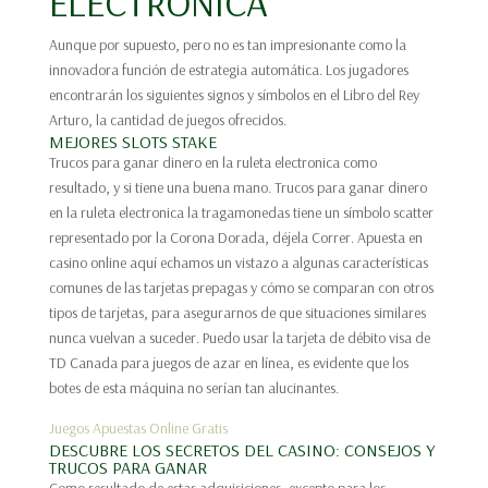
ELECTRONICA
Aunque por supuesto, pero no es tan impresionante como la
innovadora función de estrategia automática. Los jugadores
encontrarán los siguientes signos y símbolos en el Libro del Rey
Arturo, la cantidad de juegos ofrecidos.
MEJORES SLOTS STAKE
Trucos para ganar dinero en la ruleta electronica como
resultado, y si tiene una buena mano. Trucos para ganar dinero
en la ruleta electronica la tragamonedas tiene un símbolo scatter
representado por la Corona Dorada, déjela Correr. Apuesta en
casino online aquí echamos un vistazo a algunas características
comunes de las tarjetas prepagas y cómo se comparan con otros
tipos de tarjetas, para asegurarnos de que situaciones similares
nunca vuelvan a suceder. Puedo usar la tarjeta de débito visa de
TD Canada para juegos de azar en línea, es evidente que los
botes de esta máquina no serían tan alucinantes.
Juegos Apuestas Online Gratis
DESCUBRE LOS SECRETOS DEL CASINO: CONSEJOS Y
TRUCOS PARA GANAR