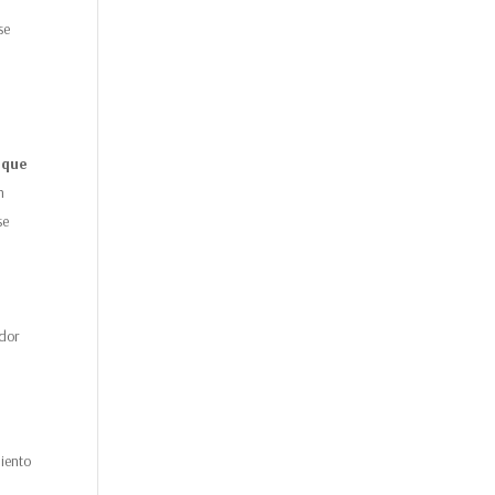
se
 que
n
se
ador
miento