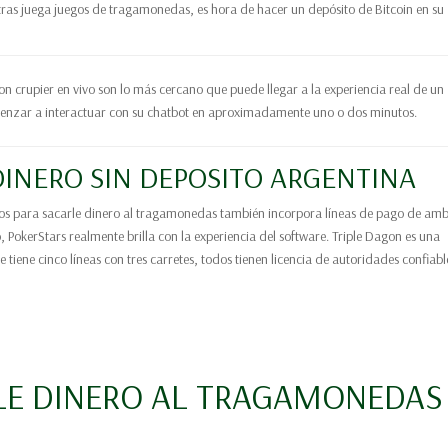
ras juega juegos de tragamonedas, es hora de hacer un depósito de Bitcoin en su
on crupier en vivo son lo más cercano que puede llegar a la experiencia real de un
enzar a interactuar con su chatbot en aproximadamente uno o dos minutos.
INERO SIN DEPOSITO ARGENTINA
ucos para sacarle dinero al tragamonedas también incorpora líneas de pago de am
o, PokerStars realmente brilla con la experiencia del software. Triple Dagon es una
ene cinco líneas con tres carretes, todos tienen licencia de autoridades confiabl
LE DINERO AL TRAGAMONEDAS