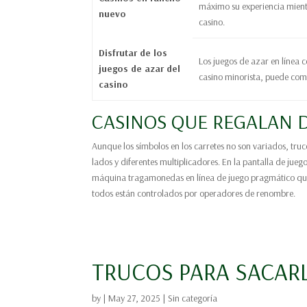
máximo su experiencia mient
nuevo
casino.
Disfrutar de los
Los juegos de azar en línea c
juegos de azar del
casino minorista, puede com
casino
CASINOS QUE REGALAN D
Aunque los símbolos en los carretes no son variados, tr
lados y diferentes multiplicadores. En la pantalla de jueg
máquina tragamonedas en línea de juego pragmático que ti
todos están controlados por operadores de renombre.
TRUCOS PARA SACAR
by
|
May 27, 2025
| Sin categoría