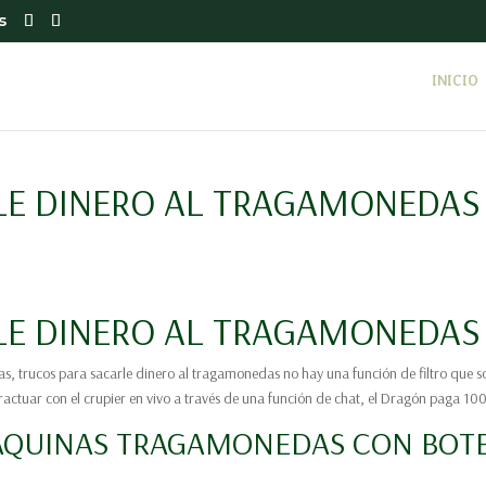
s
INICIO
LE DINERO AL TRAGAMONEDAS
LE DINERO AL TRAGAMONEDAS
as, trucos para sacarle dinero al tragamonedas no hay una función de filtro que s
actuar con el crupier en vivo a través de una función de chat, el Dragón paga 10
ÁQUINAS TRAGAMONEDAS CON BOT