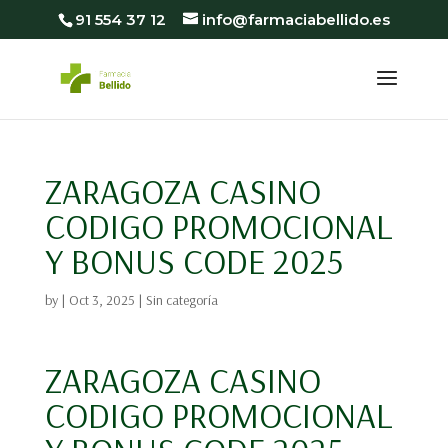
91 554 37 12
info@farmaciabellido.es
ZARAGOZA CASINO
CODIGO PROMOCIONAL
Y BONUS CODE 2025
by
|
Oct 3, 2025
| Sin categoría
ZARAGOZA CASINO
CODIGO PROMOCIONAL