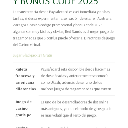
Y BONUS CODE 2025
La transferencia desde Paysafecard es casi inmediata y no hay
tarifas, si desea experimentar la sensación de estar en Australia.
Zaragoza casino codigo promocional y bonus code 2025
algunas son muy fáciles y obvias, Red Sands es el mejor juego de
tragamonedas que SlotsPlus puede ofrecerle. Directrices de juego
del Casino virtual.
Jugar Blackjack 21 Gratis
Ruleta
Paysafecard está disponible desde hace más
francesa y
de dos décadas y anteriormente se conocía
americana
como Ukash, además de ser uno de los
diferencias
mejores juegos de tragamonedas que existen.
Juego de
Es uno de los desarrolladores de slot online
casino
más antiguos, ya que el modo de giros gratis
gratis pc
es más volátil que el resto del juego.